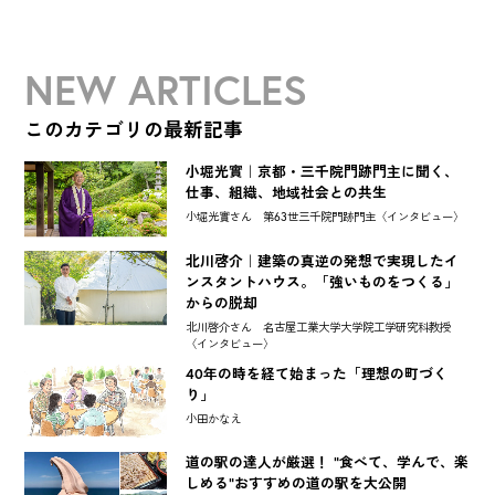
NEW ARTICLES
このカテゴリの最新記事
小堀光實｜京都・三千院門跡門主に聞く、
仕事、組織、地域社会との共生
小堀光實さん 第63世三千院門跡門主〈インタビュー〉
北川啓介｜建築の真逆の発想で実現したイ
ンスタントハウス。「強いものをつくる」
からの脱却
北川啓介さん 名古屋工業大学大学院工学研究科教授
〈インタビュー〉
40年の時を経て始まった「理想の町づく
り」
小田かなえ
道の駅の達人が厳選！ "食べて、学んで、楽
しめる"おすすめの道の駅を大公開