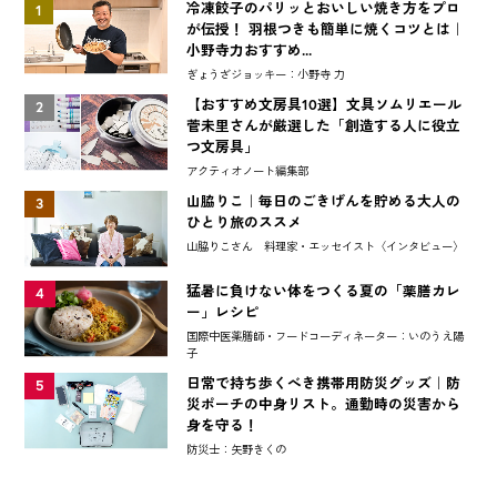
冷凍餃子のパリッとおいしい焼き方をプロ
1
が伝授！ 羽根つきも簡単に焼くコツとは｜
小野寺力おすすめ...
ぎょうざジョッキー：小野寺 力
【おすすめ文房具10選】文具ソムリエール
2
菅未里さんが厳選した「創造する人に役立
つ文房具」
アクティオノート編集部
山脇りこ｜毎日のごきげんを貯める大人の
3
ひとり旅のススメ
山脇りこさん 料理家・エッセイスト〈インタビュー〉
猛暑に負けない体をつくる夏の「薬膳カレ
4
ー」レシピ
国際中医薬膳師・フードコーディネーター：いのうえ陽
子
日常で持ち歩くべき携帯用防災グッズ｜防
5
災ポーチの中身リスト。通勤時の災害から
身を守る！
防災士：矢野きくの