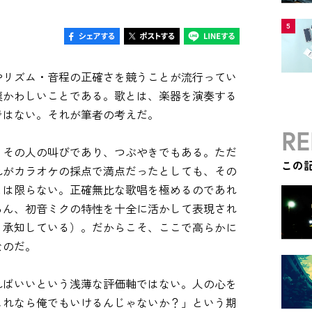
5
やリズム・音程の正確さを競うことが流行ってい
嘆かわしいことである。歌とは、楽器を演奏する
ではない。それが筆者の考えだ。
RE
、その人の叫びであり、つぶやきでもある。ただ
この
れがカラオケの採点で満点だったとしても、その
とは限らない。正確無比な歌唱を極めるのであれ
ろん、初音ミクの特性を十全に活かして表現され
く承知している）。だからこそ、ここで高らかに
なのだ。
ればいいという浅薄な評価軸ではない。人の心を
これなら俺でもいけるんじゃないか？」という期