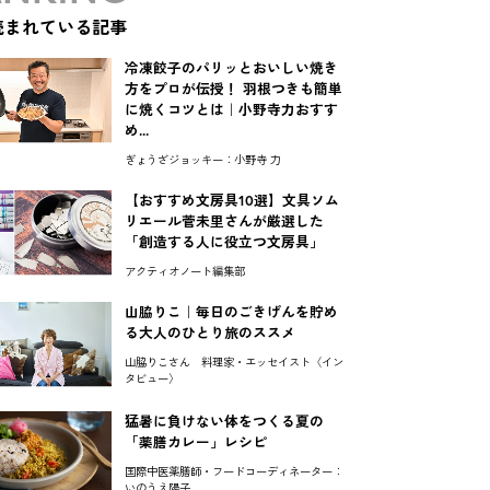
読まれている記事
冷凍餃子のパリッとおいしい焼き
方をプロが伝授！ 羽根つきも簡単
に焼くコツとは｜小野寺力おすす
め...
ぎょうざジョッキー：小野寺 力
【おすすめ文房具10選】文具ソム
リエール菅未里さんが厳選した
「創造する人に役立つ文房具」
アクティオノート編集部
山脇りこ｜毎日のごきげんを貯め
る大人のひとり旅のススメ
山脇りこさん 料理家・エッセイスト〈イン
タビュー〉
猛暑に負けない体をつくる夏の
「薬膳カレー」レシピ
国際中医薬膳師・フードコーディネーター：
いのうえ陽子