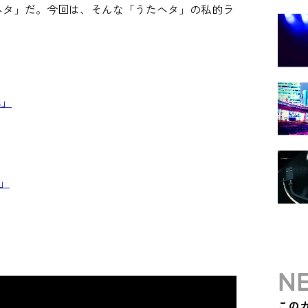
ヘタ」だ。今回は、そんな「うたヘタ」の私的ラ
s」
s」
」
NE
この