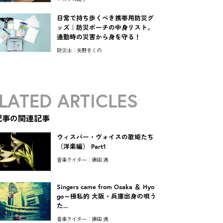
日常で持ち歩くべき携帯用防災グ
ッズ｜防災ポーチの中身リスト。
通勤時の災害から身を守る！
防災士：矢野きくの
LATED ARTICLES
記事の関連記事
ウィスパー・ヴォイスの歌姫たち
（洋楽編） Part1
音楽ライター：徳田 満
Singers came from Osaka ＆ Hyo
go～極私的 大阪・兵庫出身の唄う
た...
音楽ライター：徳田 満