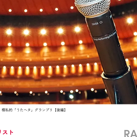
！ 極私的「うたヘタ」グランプリ【後編】
R
リスト