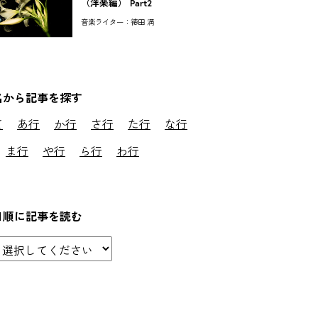
（洋楽編） Part2
音楽ライター：徳田 満
名から記事を探す
て
あ行
か行
さ行
た行
な行
ま行
や行
ら行
わ行
日順に記事を読む