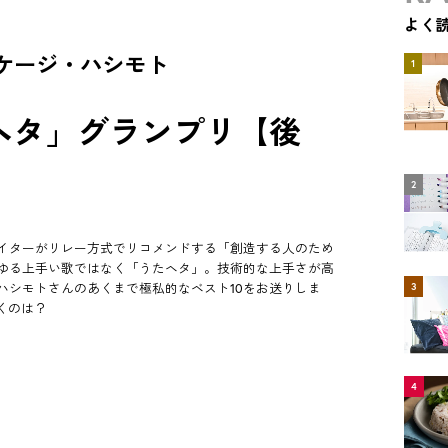
よく
ケージ・ハシモト
1
ヘタ」グランプリ【後
2
イターがリレー方式でリコメンドする「創造する人のため
ゆる上手い歌ではなく「うたヘタ」。技術的な上手さが高
ハシモトさんのあくまで極私的なベスト10をお送りしま
3
くのは？
4