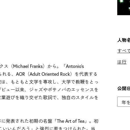
人物
すべ
は行
hael Franks）から。「Antonio's
OR（Adult Oriented Rock）を代表する
彼は、もともと文学を専攻し、大学で教鞭をとっ
公開
のデビュー以来、ジャズやボサノバのエッセンスを
言葉遊びを織り交ぜた歌詞で、独自のスタイルを
表された初期の名盤「The Art of Tea」。初
こいいんだろう」と強烈に惹きつけられた。当