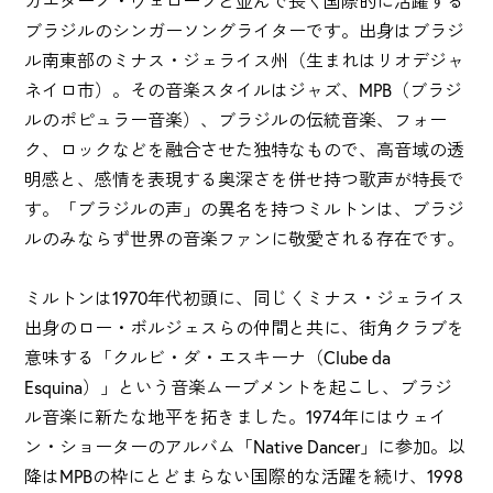
カエターノ・ヴェローゾと並んで長く国際的に活躍する
ブラジルのシンガーソングライターです。出身はブラジ
ル南東部のミナス・ジェライス州（生まれはリオデジャ
ネイロ市）。その音楽スタイルはジャズ、MPB（ブラジ
ルのポピュラー音楽）、ブラジルの伝統音楽、フォー
ク、ロックなどを融合させた独特なもので、高音域の透
明感と、感情を表現する奥深さを併せ持つ歌声が特長で
す。「ブラジルの声」の異名を持つミルトンは、ブラジ
ルのみならず世界の音楽ファンに敬愛される存在です。
ミルトンは1970年代初頭に、同じくミナス・ジェライス
出身のロー・ボルジェスらの仲間と共に、街角クラブを
意味する「クルビ・ダ・エスキーナ（Clube da
Esquina）」という音楽ムーブメントを起こし、ブラジ
ル音楽に新たな地平を拓きました。1974年にはウェイ
ン・ショーターのアルバム「Native Dancer」に参加。以
降はMPBの枠にとどまらない国際的な活躍を続け、1998