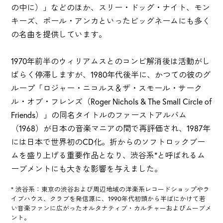
の中に）」などのほか、スリー・ドッグ・ナイト、モン
キーズ、ポール・アンカといったビッグネームにも多く
の名曲を提供しています。
1970年前半のウィリアムスとのコンビ解消後は活動がし
ばらく停滞しますが、1980年代後半に、かつての彼のグ
ループ「ロジャー・ニコルス＆ザ・スモール・サーク
ル・オブ・フレンズ（Roger Nichols & The Small Circle of
Friends）」の同名タイトルのファーストアルバム
（1968）が日本の音楽マニアの間で再評価され、1987年
には日本で世界初のCD化。折からのソフトロックブー
ムを盛り上げる重要作品となり、渋谷系*と呼ばれるム
ーブメントにも大きな影響を与えました。
* 渋谷系：東京の渋谷および周辺地域の洋楽系レコードショップやラ
イブハウス、クラブを発信源に、1990年代初頭から半ばにかけて若
い音楽ファンに広がったオルタナティブ・カルチャーおよびムーブメ
ント。