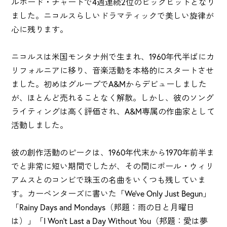
ルボード・チャートで4週連続2位のビッグヒットとなり
ました。ニコルスらしいドラマティックで美しい旋律が
心に残ります。
ニコルスは米国モンタナ州で生まれ、1960年代半ばにカ
リフォルニアに移り、音楽活動を本格的にスタートさせ
ました。初めはグループでA&Mからデビューしました
が、ほとんど売れることなく解散。しかし、彼のソング
ライティングは高く評価され、A&M専属の作曲家として
活動しました。
彼の創作活動のピークは、1960年代末から1970年前半ま
でと非常に短い期間でしたが、その間にポール・ウィリ
アムスとのコンビで珠玉の名曲をいくつも残していま
す。カーペンターズに書いた「We've Only Just Begun」
「Rainy Days and Mondays（邦題：雨の日と月曜日
は）」「I Won't Last a Day Without You（邦題：愛は夢