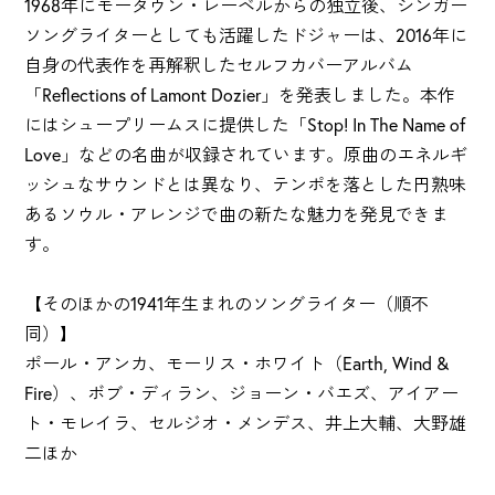
1968年にモータウン・レーベルからの独立後、シンガー
ソングライターとしても活躍したドジャーは、2016年に
自身の代表作を再解釈したセルフカバーアルバム
「Reflections of Lamont Dozier」を発表しました。本作
にはシュープリームスに提供した「Stop! In The Name of
Love」などの名曲が収録されています。原曲のエネルギ
ッシュなサウンドとは異なり、テンポを落とした円熟味
あるソウル・アレンジで曲の新たな魅力を発見できま
す。
【そのほかの1941年生まれのソングライター（順不
同）】
ポール・アンカ、モーリス・ホワイト（Earth, Wind &
Fire）、ボブ・ディラン、ジョーン・バエズ、アイアー
ト・モレイラ、セルジオ・メンデス、井上大輔、大野雄
二ほか