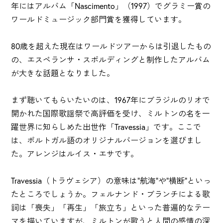
年にはアルバム「Nascimento」（1997）でグラミー賞の
ワールドミュージック部門賞を獲得しています。
80歳を超えた現在はワールドツアーからは引退したもの
の、エスペランサ・スポルディングと制作したアルバム
が大きな話題となりました。
まず聴いてもらいたいのは、1967年にブラジルのリオで
開かれた国際歌謡祭で高評価を受け、ミルトンの名を一
躍世界に知らしめた出世作「Travessia」です。ここで
は、ポルトガル語のオリジナルバージョンを選びまし
た。アレンジはルイス・エサです。
Travessia（トラヴェシア）の意味は"航海"や"横断"といっ
たところでしょうか。フェルナンド・ブランチによる歌
詞は「喪失」「再生」「旅立ち」といった普遍的なテー
マを描いていますが、ミルトンが歌うと人間の感情の深