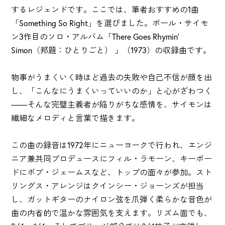
するレジェンドです。ここでは、筆者おすすめの1曲
「Something So Right」を選びました。ポール・サイモ
ン3作目のソロ・アルバム「There Goes Rhymin'
Simon（邦題：ひとりごと） 」（1973）の収録曲です。
物事がうまくいく時ほど過去の失敗や自己不信が顔を出
し、「こんなにうまくいっていいのか」と心がざわつく
――そんな完璧主義者が陥りがちな感情を、サイモンは
繊細なメロディと言葉で描きます。
この曲の録音は1972年にニューヨークで行われ、エンジ
ニア兼共同プロデュースにフィル・ラモーン、キーボー
ドにボブ・ジェームスなど、トップの面々が参加。スト
リングス・アレンジはクインシー・ジョーンズが担当
し、ガットギターのナイロン弦を爪弾く柔らかな音色が
曲の内省的で温かな雰囲気を支えます。リズム面でも、