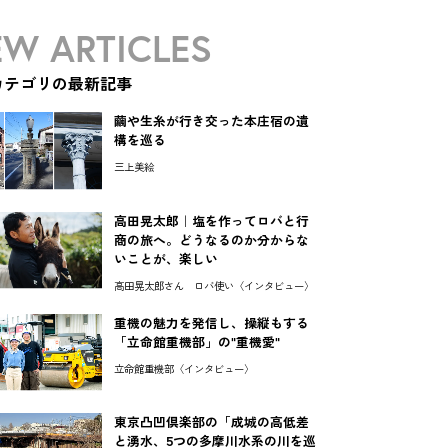
W ARTICLES
カテゴリの最新記事
繭や生糸が行き交った本庄宿の遺
構を巡る
三上美絵
高田晃太郎｜塩を作ってロバと行
商の旅へ。どうなるのか分からな
いことが、楽しい
高田晃太郎さん ロバ使い〈インタビュー〉
重機の魅力を発信し、操縦もする
「立命館重機部」の"重機愛"
立命館重機部〈インタビュー〉
東京凸凹倶楽部の「成城の高低差
と湧水、5つの多摩川水系の川を巡