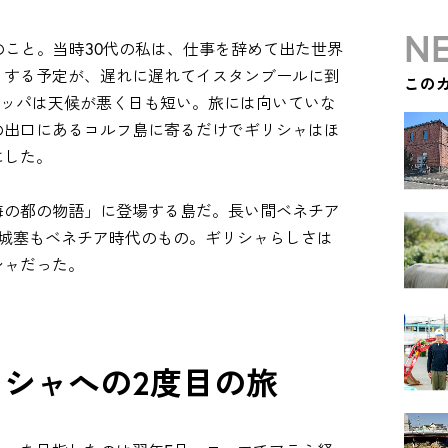
NE
のこと。当時30代の私は、仕事を辞めて出た世界
りする予定が、遅れに遅れてイスタンブールに到
この
ロッパは天候が悪く日も短い。旅には向いていな
の出口にあるコルフ島に寄るだけでギリシャはほ
にした。
海の都の物語」に登場する島だ。長い間ベネチア
る城塞もベネチア時代のもの。ギリシャらしさは
シャだった。
シャへの2度目の旅