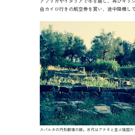
アフリカやイタリアで冬を越し、再びギリ
由カイロ行きの航空券を買い、途中降機して
スパルタの円形劇場の跡。古代はアテネと並ぶ強国だ