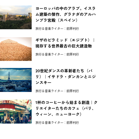
ヨーロッパの中のアラブ。イスラ
ム建築の傑作、グラナダのアルハ
ンブラ宮殿（スペイン）
旅行＆音楽ライター：前原利行
ギザのピラミッド（エジプト）｜
現存する世界最古の巨大建造物
旅行＆音楽ライター：前原利行
20世紀ダンスの革新者たち（パ
リ）｜イサドラ・ダンカンとニジ
ンスキー
旅行＆音楽ライター：前原利行
1杯のコーヒーから始まる創造｜ク
リエイターたちのカフェ（パリ、
ウィーン、ニューヨーク）
旅行＆音楽ライター：前原利行