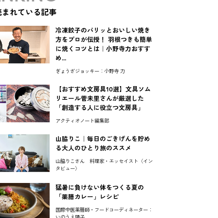
読まれている記事
冷凍餃子のパリッとおいしい焼き
方をプロが伝授！ 羽根つきも簡単
に焼くコツとは｜小野寺力おすす
め...
ぎょうざジョッキー：小野寺 力
【おすすめ文房具10選】文具ソム
リエール菅未里さんが厳選した
「創造する人に役立つ文房具」
アクティオノート編集部
山脇りこ｜毎日のごきげんを貯め
る大人のひとり旅のススメ
山脇りこさん 料理家・エッセイスト〈イン
タビュー〉
猛暑に負けない体をつくる夏の
「薬膳カレー」レシピ
国際中医薬膳師・フードコーディネーター：
いのうえ陽子