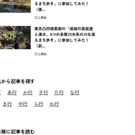
るまち歩き」に参加してみた！
〈後...
三上美絵
東京凸凹倶楽部の「成城の高低差
と湧水、5つの多摩川水系の川を巡
るまち歩き」に参加してみた！
〈前...
三上美絵
名から記事を探す
て
あ行
か行
さ行
た行
な行
ま行
や行
ら行
わ行
日順に記事を読む