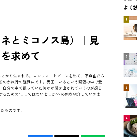
よく
1
テネとミコノス島）｜見
いを求めて
2
すことから生まれる。コンフォートゾーンを出て、不自由だら
るのが旅行の醍醐味です。異国にいるという緊張の中で受
、自分の中で眠っていた何かが引き出されていくのが感じ
3
するための"ここではないどこか"への旅を紹介していきま
したものです。
4