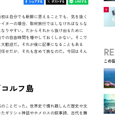
5
最初は自分でも新鮮に思えることでも、気を抜く
ライターの場合、取材旅行ではしなければならな
になりやすい。だからそれから抜け出るために
地での自由時間を増やしておくしかない。そこで
は大歓迎だ。それが後に記事になることもある
RE
運任せだが、それも含めて旅なのだ。今回はそん
この
／コルフ島
然のことだった。世界史で慣れ親しんだ歴史や文
いたギリシャ神話やホメロスの叙事詩、古代を舞