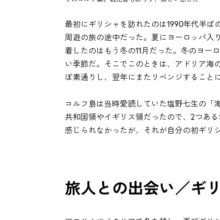
最初にギリシャを訪れたのは1990年代半ば
周遊の旅の途中だった。夏にヨーロッパ入
着したのはもう冬の11月だった。冬のヨー
い季節だ。そこでこのときは、アドリア海
ぼ素通りし、翌年にまたリベンジすること
コルフ島は当時愛読していた塩野七生の「
共和国領やイギリス領だったので、2つあ
感じられなかったが、それが自分の初ギリ
旅人との出会い／ギリ