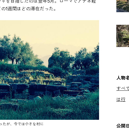
シャを目指したのは翌年5月。ローマでアテネ経
の1週間ほどの滞在だった。
人物
すべ
は行
ったが、今では小さな村に
公開