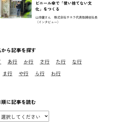
ビニール傘で「使い捨てない文
化」をつくる
山本健さん 株式会社サエラ代表取締役社長
〈インタビュー〉
名から記事を探す
て
あ行
か行
さ行
た行
な行
ま行
や行
ら行
わ行
日順に記事を読む