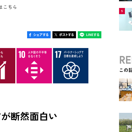
はこちら
5
RE
この
方が断然面白い