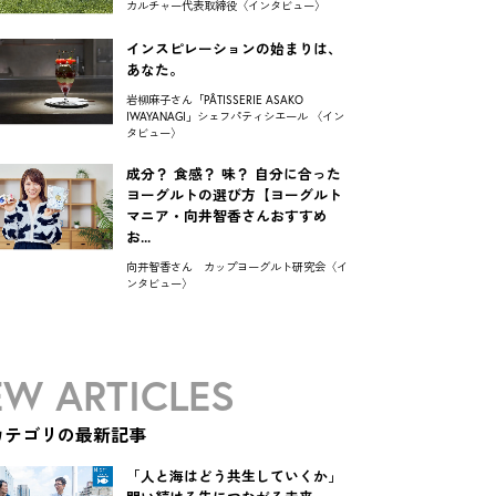
カルチャー代表取締役〈インタビュー〉
インスピレーションの始まりは、
あなた。
岩柳麻子さん「PÂTISSERIE ASAKO
IWAYANAGI」シェフパティシエール 〈イン
タビュー〉
成分？ 食感？ 味？ 自分に合った
ヨーグルトの選び方【ヨーグルト
マニア・向井智香さんおすすめ
お...
向井智香さん カップヨーグルト研究会〈イ
ンタビュー〉
W ARTICLES
カテゴリの最新記事
「人と海はどう共生していくか」