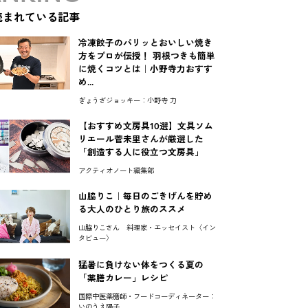
読まれている記事
冷凍餃子のパリッとおいしい焼き
方をプロが伝授！ 羽根つきも簡単
に焼くコツとは｜小野寺力おすす
め...
ぎょうざジョッキー：小野寺 力
【おすすめ文房具10選】文具ソム
リエール菅未里さんが厳選した
「創造する人に役立つ文房具」
アクティオノート編集部
山脇りこ｜毎日のごきげんを貯め
る大人のひとり旅のススメ
山脇りこさん 料理家・エッセイスト〈イン
タビュー〉
猛暑に負けない体をつくる夏の
「薬膳カレー」レシピ
国際中医薬膳師・フードコーディネーター：
いのうえ陽子