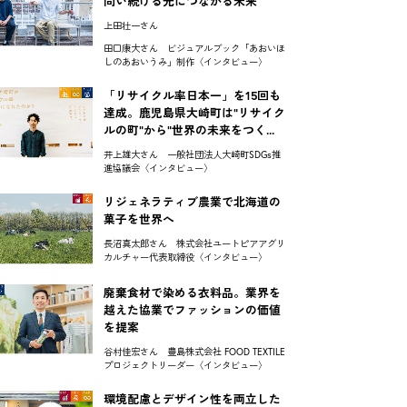
問い続ける先につながる未来
上田壮一さん
田口康大さん ビジュアルブック「あおいほ
しのあおいうみ」制作〈インタビュー〉
「リサイクル率日本一」を15回も
達成。鹿児島県大崎町は"リサイク
ルの町"から"世界の未来をつく...
井上雄大さん 一般社団法人大崎町SDGs推
進協議会〈インタビュー〉
リジェネラティブ農業で北海道の
菓子を世界へ
長沼真太郎さん 株式会社ユートピアアグリ
カルチャー代表取締役〈インタビュー〉
廃棄食材で染める衣料品。業界を
越えた協業でファッションの価値
を提案
谷村佳宏さん 豊島株式会社 FOOD TEXTILE
プロジェクトリーダー〈インタビュー〉
環境配慮とデザイン性を両立した