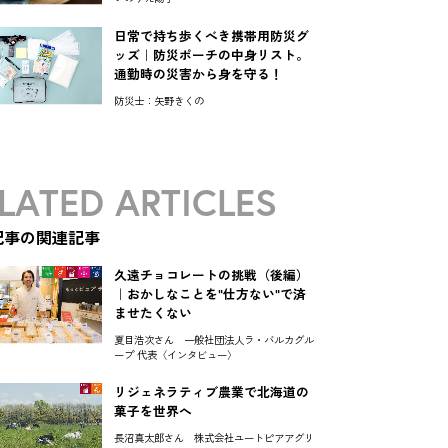
日常で持ち歩くべき携帯用防災グ
ッズ｜防災ポーチの中身リスト。
通勤時の災害から身を守る！
防災士：矢野きくの
LATED ARTICLES
記事の関連記事
久遠チョコレートの挑戦（後編）
｜おかしなことを"仕方ない"で済
ませたくない
夏目浩次さん 一般社団法人ラ・バルカグル
ープ 代表〈インタビュー〉
リジェネラティブ農業で北海道の
菓子を世界へ
長沼真太郎さん 株式会社ユートピアアグリ