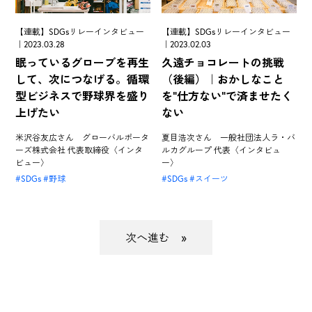
【連載】SDGsリレーインタビュー
【連載】SDGsリレーインタビュー
｜2023.03.28
｜2023.02.03
眠っているグローブを再生
久遠チョコレートの挑戦
して、次につなげる。循環
（後編）｜おかしなこと
型ビジネスで野球界を盛り
を"仕方ない"で済ませたく
上げたい
ない
米沢谷友広さん グローバルポータ
夏目浩次さん 一般社団法人ラ・バ
ーズ株式会社 代表取締役〈インタ
ルカグループ 代表〈インタビュ
ビュー〉
ー〉
SDGs
野球
SDGs
スイーツ
»