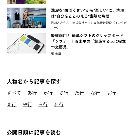
洗濯を"面倒くさい"から"楽しい"に。洗濯
は"自分をととのえる"素敵な時間
浅川ふみさん 株式会社ハッシュ代表取締役〈インタビ
ュー〉
縦横両用！ 簡単シフトのクリップボード
「シフテ」｜菅未里の「創造する人に役立
つ文房具」
菅 未里
人物名から記事を探す
すべて
あ行
か行
さ行
た行
な行
は行
ま行
や行
ら行
わ行
公開日順に記事を読む