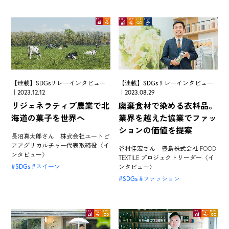
【連載】SDGsリレーインタビュー
【連載】SDGsリレーインタビュー
｜2023.12.12
｜2023.08.29
リジェネラティブ農業で北
廃棄食材で染める衣料品。
海道の菓子を世界へ
業界を越えた協業でファッ
ションの価値を提案
長沼真太郎さん 株式会社ユートピ
アアグリカルチャー代表取締役〈イ
谷村佳宏さん 豊島株式会社 FOOD
ンタビュー〉
TEXTILE プロジェクトリーダー〈イ
SDGs
スイーツ
ンタビュー〉
SDGs
ファッション