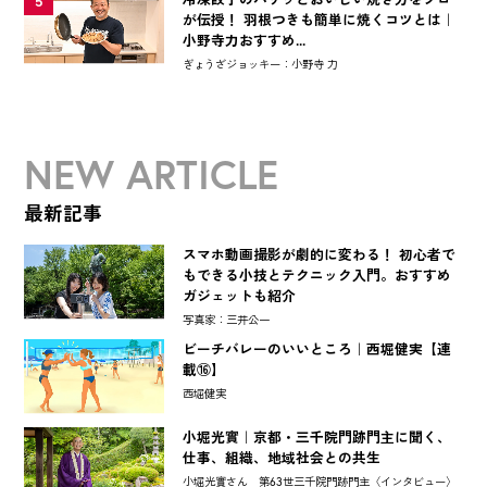
5
が伝授！ 羽根つきも簡単に焼くコツとは｜
小野寺力おすすめ...
ぎょうざジョッキー：小野寺 力
NEW ARTICLE
最新記事
スマホ動画撮影が劇的に変わる！ 初心者で
もできる小技とテクニック入門。おすすめ
ガジェットも紹介
写真家：三井公一
ビーチバレーのいいところ｜西堀健実【連
載⑯】
西堀健実
小堀光實｜京都・三千院門跡門主に聞く、
仕事、組織、地域社会との共生
小堀光實さん 第63世三千院門跡門主〈インタビュー〉