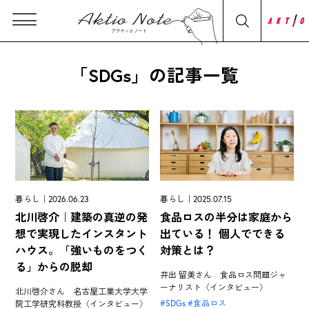
「SDGs」の記事一覧
暮らし｜2026.06.23
暮らし｜2025.07.15
北川啓介｜建築の真逆の発
食品ロスの半分は家庭から
想で実現したインスタント
出ている！ 個人でできる
ハウス。「強いものをつく
対策とは？
る」からの脱却
井出 留美さん 食品ロス問題ジャ
ーナリスト〈インタビュー〉
北川啓介さん 名古屋工業大学大学
SDGs
食品ロス
院工学研究科教授〈インタビュー〉