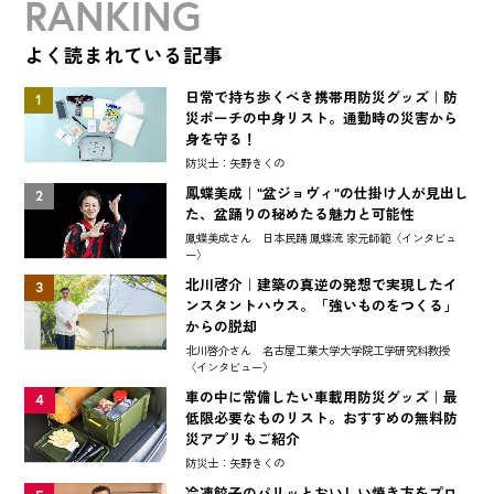
RANKING
よく読まれている記事
日常で持ち歩くべき携帯用防災グッズ｜防
1
災ポーチの中身リスト。通勤時の災害から
身を守る！
防災士：矢野きくの
鳳蝶美成｜"盆ジョヴィ"の仕掛け人が見出し
2
た、盆踊りの秘めたる魅力と可能性
鳳蝶美成さん 日本民踊 鳳蝶流 家元師範〈インタビュ
ー〉
北川啓介｜建築の真逆の発想で実現したイ
3
ンスタントハウス。「強いものをつくる」
からの脱却
北川啓介さん 名古屋工業大学大学院工学研究科教授
〈インタビュー〉
車の中に常備したい車載用防災グッズ｜最
4
低限必要なものリスト。おすすめの無料防
災アプリもご紹介
防災士：矢野きくの
冷凍餃子のパリッとおいしい焼き方をプロ