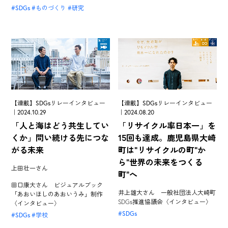
SDGs
ものづくり
研究
【連載】SDGsリレーインタビュー
【連載】SDGsリレーインタビュー
｜2024.10.29
｜2024.08.20
「人と海はどう共生してい
「リサイクル率日本一」を
くか」問い続ける先につな
15回も達成。鹿児島県大崎
がる未来
町は"リサイクルの町"か
ら"世界の未来をつくる
上田壮一さん
町"へ
田口康大さん ビジュアルブック
井上雄大さん 一般社団法人大崎町
「あおいほしのあおいうみ」制作
SDGs推進協議会〈インタビュー〉
〈インタビュー〉
SDGs
SDGs
学校