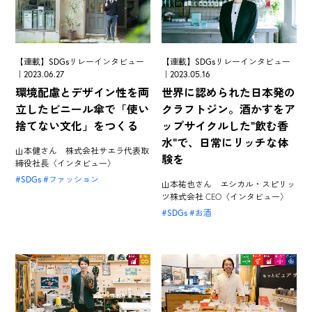
【連載】SDGsリレーインタビュー
【連載】SDGsリレーインタビュー
｜2023.06.27
｜2023.05.16
環境配慮とデザイン性を両
世界に認められた日本発の
立したビニール傘で「使い
クラフトジン。酒かすをア
捨てない文化」をつくる
ップサイクルした"飲む香
水"で、日常にリッチな体
山本健さん 株式会社サエラ代表取
験を
締役社長〈インタビュー〉
SDGs
ファッション
山本祐也さん エシカル・スピリッ
ツ株式会社 CEO〈インタビュー〉
SDGs
お酒