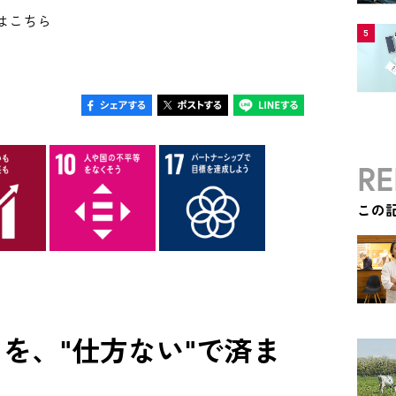
はこちら
5
RE
この
を、"仕方ない"で済ま