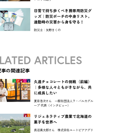
日常で持ち歩くべき携帯用防災グ
ッズ｜防災ポーチの中身リスト。
通勤時の災害から身を守る！
防災士：矢野きくの
LATED ARTICLES
記事の関連記事
久遠チョコレートの挑戦（前編）
｜多様な人々ともがきながら、共
に成長したい
夏目浩次さん 一般社団法人ラ・バルカグル
ープ 代表〈インタビュー〉
リジェネラティブ農業で北海道の
菓子を世界へ
長沼真太郎さん 株式会社ユートピアアグリ