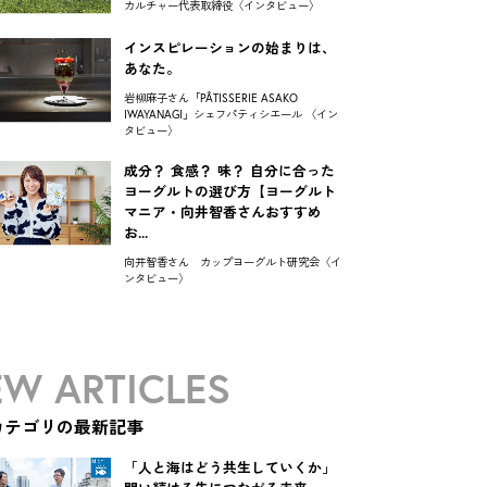
カルチャー代表取締役〈インタビュー〉
インスピレーションの始まりは、
あなた。
岩柳麻子さん「PÂTISSERIE ASAKO
IWAYANAGI」シェフパティシエール 〈イン
タビュー〉
成分？ 食感？ 味？ 自分に合った
ヨーグルトの選び方【ヨーグルト
マニア・向井智香さんおすすめ
お...
向井智香さん カップヨーグルト研究会〈イ
ンタビュー〉
W ARTICLES
カテゴリの最新記事
「人と海はどう共生していくか」