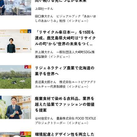
問い続ける先につながる未来
上田壮一さん
田口康大さん ビジュアルブック「あおいほ
しのあおいうみ」制作〈インタビュー〉
「リサイクル率日本一」を15回も
達成。鹿児島県大崎町は"リサイク
ルの町"から"世界の未来をつく...
井上雄大さん 一般社団法人大崎町SDGs推
進協議会〈インタビュー〉
リジェネラティブ農業で北海道の
菓子を世界へ
長沼真太郎さん 株式会社ユートピアアグリ
カルチャー代表取締役〈インタビュー〉
廃棄食材で染める衣料品。業界を
越えた協業でファッションの価値
を提案
谷村佳宏さん 豊島株式会社 FOOD TEXTILE
プロジェクトリーダー〈インタビュー〉
環境配慮とデザイン性を両立した