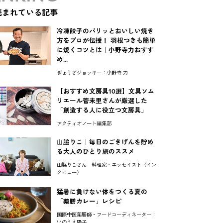
読まれている記事
冷凍餃子のパリッとおいしい焼き
方をプロが伝授！ 羽根つきも簡単
に焼くコツとは｜小野寺力おすす
め...
ぎょうざジョッキー：小野寺 力
【おすすめ文房具10選】文具ソム
リエール菅未里さんが厳選した
「創造する人に役立つ文房具」
アクティオノート編集部
山脇りこ｜毎日のごきげんを貯め
る大人のひとり旅のススメ
山脇りこさん 料理家・エッセイスト〈イン
タビュー〉
猛暑に負けない体をつくる夏の
「薬膳カレー」レシピ
国際中医薬膳師・フードコーディネーター：
いのうえ陽子