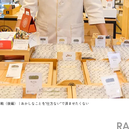
戦（後編）｜おかしなことを"仕方ない"で済ませたくない
R