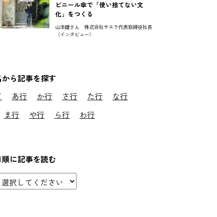
ビニール傘で「使い捨てない文
化」をつくる
山本健さん 株式会社サエラ代表取締役社長
〈インタビュー〉
名から記事を探す
て
あ行
か行
さ行
た行
な行
ま行
や行
ら行
わ行
日順に記事を読む