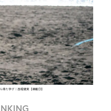
ら得た学び｜西堀健実【連載⑪】
ANKING