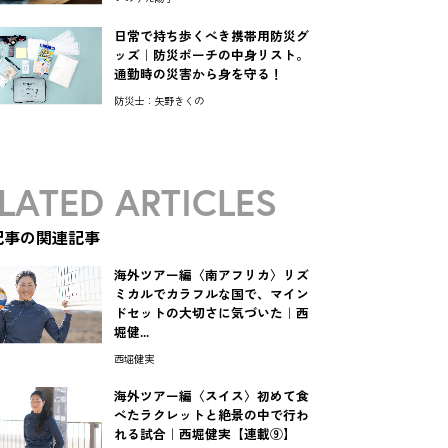
日常で持ち歩くべき携帯用防災グ
ッズ｜防災ポーチの中身リスト。
通勤時の災害から身を守る！
防災士：矢野きくの
LATED ARTICLES
記事の関連記事
海外ツアー編〈南アフリカ〉リズ
ミカルでカラフルな国で、マイン
ドセットの大切さに気づいた｜西
堀健...
西堀健実
海外ツアー編〈スイス〉初めて食
べたラクレットと絶景の中で行わ
れる試合｜西堀健実【連載⑨】