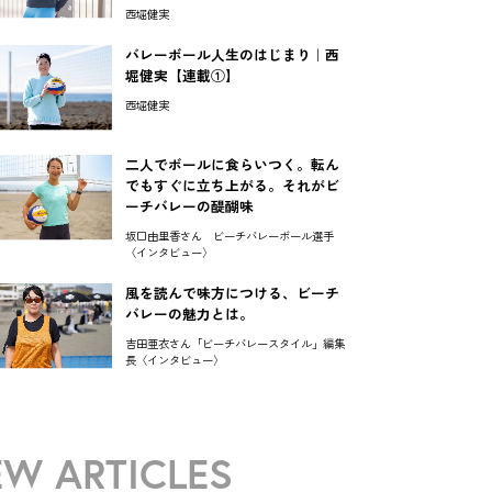
西堀健実
バレーボール人生のはじまり｜西
堀健実【連載①】
西堀健実
二人でボールに食らいつく。転ん
でもすぐに立ち上がる。それがビ
ーチバレーの醍醐味
坂口由里香さん ビーチバレーボール選手
〈インタビュー〉
風を読んで味方につける、ビーチ
バレーの魅力とは。
吉田亜衣さん「ビーチバレースタイル」編集
長〈インタビュー〉
W ARTICLES