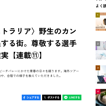
よく
1
ストラリア〉野生のカン
遇する街。尊敬する選手
2
健実【連載⑪】
3
ビーチバレーにかけた青春の日々を綴ります。海外ツアー
物や、合宿での様子を教えていただきました。
4