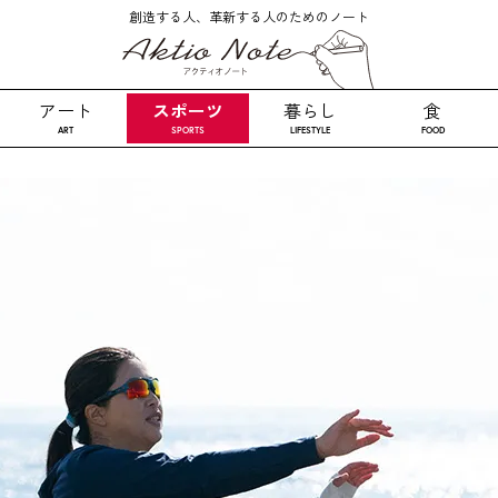
創造する人、革新する人のためのノート
スポーツ
アート
暮らし
食
ART
SPORTS
LIFESTYLE
FOOD