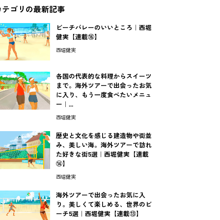
カテゴリの最新記事
ビーチバレーのいいところ｜西堀
健実【連載⑯】
西堀健実
各国の代表的な料理からスイーツ
まで。海外ツアーで出会ったお気
に入り、もう一度食べたいメニュ
ー｜...
西堀健実
歴史と文化を感じる建造物や街並
み、美しい海。海外ツアーで訪れ
た好きな街5選｜西堀健実【連載
⑭】
西堀健実
海外ツアーで出会ったお気に入
り。美しくて楽しめる、世界のビ
ーチ5選｜西堀健実【連載⑬】