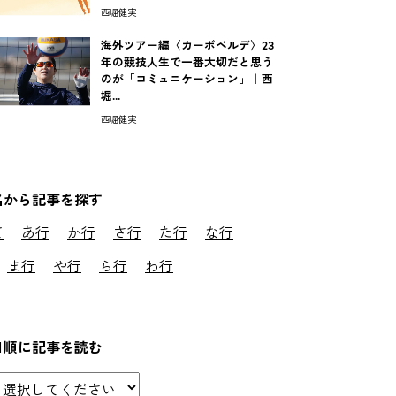
西堀健実
海外ツアー編〈カーボベルデ〉23
年の競技人生で一番大切だと思う
のが「コミュニケーション」｜西
堀...
西堀健実
名から記事を探す
て
あ行
か行
さ行
た行
な行
ま行
や行
ら行
わ行
日順に記事を読む