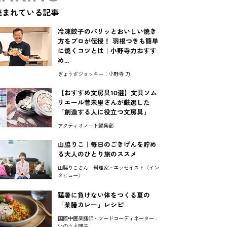
読まれている記事
冷凍餃子のパリッとおいしい焼き
方をプロが伝授！ 羽根つきも簡単
に焼くコツとは｜小野寺力おすす
め...
ぎょうざジョッキー：小野寺 力
【おすすめ文房具10選】文具ソム
リエール菅未里さんが厳選した
「創造する人に役立つ文房具」
アクティオノート編集部
山脇りこ｜毎日のごきげんを貯め
る大人のひとり旅のススメ
山脇りこさん 料理家・エッセイスト〈イン
タビュー〉
猛暑に負けない体をつくる夏の
「薬膳カレー」レシピ
国際中医薬膳師・フードコーディネーター：
いのうえ陽子