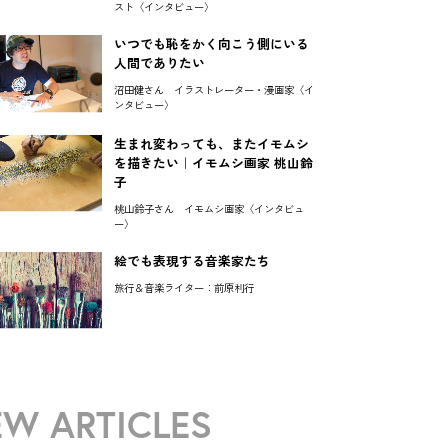
スト〈インタビュー〉
いつでも恥をかく向こう側にいる
人間でありたい
沼田健さん イラストレーター・漫画家〈イ
ンタビュー〉
生まれ変わっても、またイモムシ
を描きたい｜イモムシ画家 桃山鈴
子
桃山鈴子さん イモムシ画家〈インタビュ
ー〉
絵でも表現する音楽家たち
旅行＆音楽ライター：前原利行
W ARTICLES