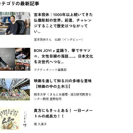
カテゴリの最新記事
宮本我休｜1000年以上続いてきた
仏像彫刻の世界。前進、チャレン
ジすることで歴史はつながって
い...
宮本我休さん 仏師〈インタビュー〉
BON JOVI × 盆踊り、箏でサマソ
ニ、女性目線の落語......。日本文化
を次世代へつな...
アクティオノート編集部
映画を通して知る川の多様な意味
【映画の中の土木⑤】
熊本大学 くまもと水循環・減災研究教育セ
ンター教授 星野裕司
貴方にもきっとある！ 一日一メー
トルの成長力！！
南 久美子