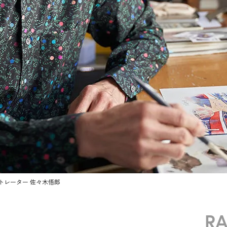
トレーター 佐々木悟郎
R