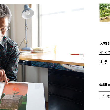
人物
すべ
は行
公開