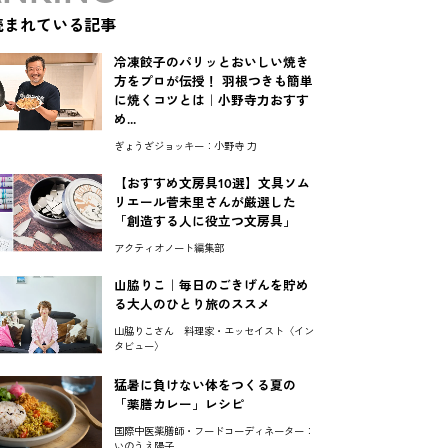
読まれている記事
冷凍餃子のパリッとおいしい焼き
方をプロが伝授！ 羽根つきも簡単
に焼くコツとは｜小野寺力おすす
め...
ぎょうざジョッキー：小野寺 力
【おすすめ文房具10選】文具ソム
リエール菅未里さんが厳選した
「創造する人に役立つ文房具」
アクティオノート編集部
山脇りこ｜毎日のごきげんを貯め
る大人のひとり旅のススメ
山脇りこさん 料理家・エッセイスト〈イン
タビュー〉
猛暑に負けない体をつくる夏の
「薬膳カレー」レシピ
国際中医薬膳師・フードコーディネーター：
いのうえ陽子