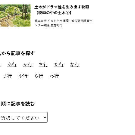
土木がドラマ性を生み出す映画
【映画の中の土木④】
熊本大学 くまもと水循環・減災研究教育セ
ンター教授 星野裕司
名から記事を探す
て
あ行
か行
さ行
た行
な行
ま行
や行
ら行
わ行
日順に記事を読む