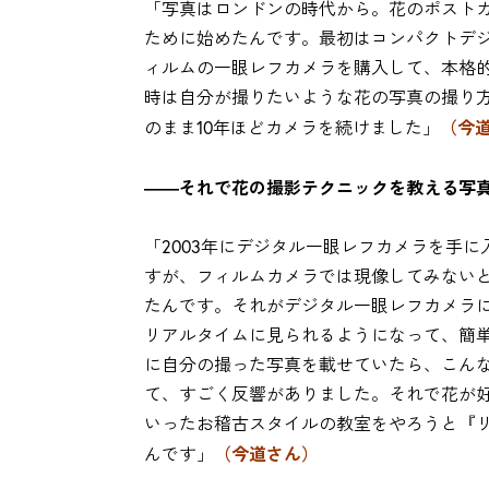
「写真はロンドンの時代から。花のポスト
ために始めたんです。最初はコンパクトデ
ィルムの一眼レフカメラを購入して、本格
時は自分が撮りたいような花の写真の撮り
（今
のまま10年ほどカメラを続けました」
――それで花の撮影テクニックを教える写
「2003年にデジタル一眼レフカメラを手
すが、フィルムカメラでは現像してみない
たんです。それがデジタル一眼レフカメラ
リアルタイムに見られるようになって、簡
に自分の撮った写真を載せていたら、こん
て、すごく反響がありました。それで花が
いったお稽古スタイルの教室をやろうと『リ
（今道さん）
んです」