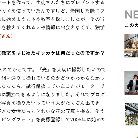
カードを作って、生徒さんたちにプレゼントする
NE
ジカメを使っていたんですけど、帰国した際にフ
的に始めようと本や教室を探しましたが、その当
この
方を教えてくれる人や情報に出会えなくて、独学
道さん）
真教室をはじめたキッカケは何だったのですか？
に入れてからです。『光』を大切に撮影したいので
と狙い通りに撮れているのかどうかわからなかっ
になったら、試行錯誤していたことがモニターで
単に調節できるようになりました。それでブログ
な写真を撮りたいっていう人がたくさん出てき
好きな女性たちときれいな花の写真を撮る、そう
ビングフォト』を商標登録して2005年に始めた