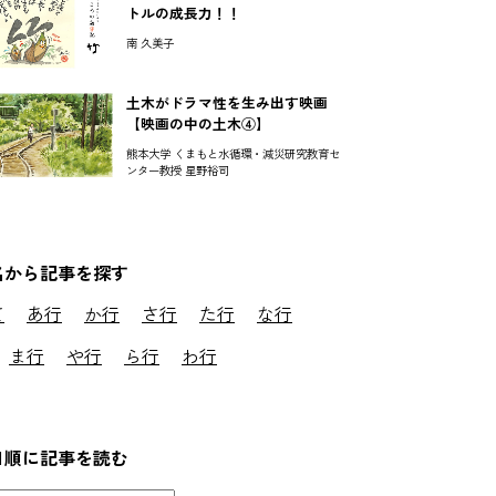
トルの成長力！！
南 久美子
土木がドラマ性を生み出す映画
【映画の中の土木④】
熊本大学 くまもと水循環・減災研究教育セ
ンター教授 星野裕司
名から記事を探す
て
あ行
か行
さ行
た行
な行
ま行
や行
ら行
わ行
日順に記事を読む