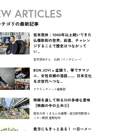
W ARTICLES
カテゴリの最新記事
宮本我休｜1000年以上続いてきた
仏像彫刻の世界。前進、チャレン
ジすることで歴史はつながって
い...
宮本我休さん 仏師〈インタビュー〉
BON JOVI × 盆踊り、箏でサマソ
ニ、女性目線の落語......。日本文化
を次世代へつな...
アクティオノート編集部
映画を通して知る川の多様な意味
【映画の中の土木⑤】
熊本大学 くまもと水循環・減災研究教育セ
ンター教授 星野裕司
貴方にもきっとある！ 一日一メー