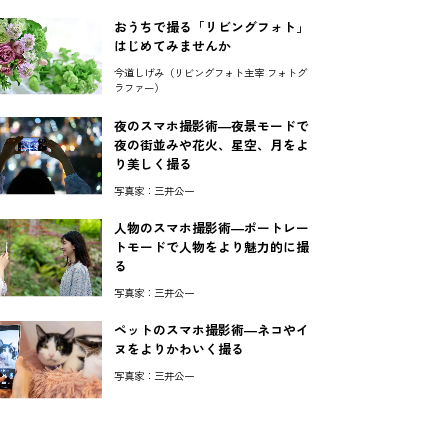
おうちで撮る「リビングフォト」
はじめてみませんか
今道しげみ（リビングフォト主宰 フォトグ
ラファー）
夜のスマホ撮影術―夜景モードで
夜の街並みや花火、星空、月をよ
り美しく撮る
写真家：三井公一
人物のスマホ撮影術―ポートレー
トモードで人物をより魅力的に撮
る
写真家：三井公一
ペットのスマホ撮影術―ネコやイ
ヌをよりかわいく撮る
写真家：三井公一