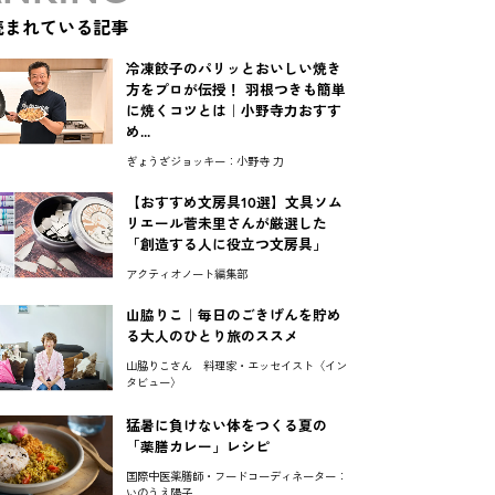
読まれている記事
冷凍餃子のパリッとおいしい焼き
方をプロが伝授！ 羽根つきも簡単
に焼くコツとは｜小野寺力おすす
め...
ぎょうざジョッキー：小野寺 力
【おすすめ文房具10選】文具ソム
リエール菅未里さんが厳選した
「創造する人に役立つ文房具」
アクティオノート編集部
山脇りこ｜毎日のごきげんを貯め
る大人のひとり旅のススメ
山脇りこさん 料理家・エッセイスト〈イン
タビュー〉
猛暑に負けない体をつくる夏の
「薬膳カレー」レシピ
国際中医薬膳師・フードコーディネーター：
いのうえ陽子