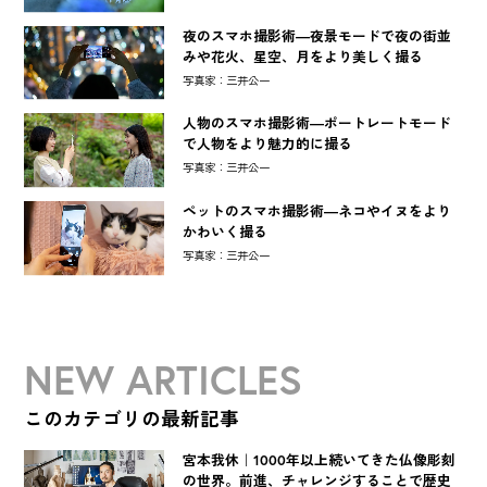
夜のスマホ撮影術―夜景モードで夜の街並
みや花火、星空、月をより美しく撮る
写真家：三井公一
人物のスマホ撮影術―ポートレートモード
で人物をより魅力的に撮る
写真家：三井公一
ペットのスマホ撮影術―ネコやイヌをより
かわいく撮る
写真家：三井公一
NEW ARTICLES
このカテゴリの最新記事
宮本我休｜1000年以上続いてきた仏像彫刻
の世界。前進、チャレンジすることで歴史