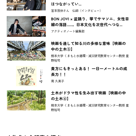
はつながってい...
宮本我休さん 仏師〈インタビュー〉
BON JOVI × 盆踊り、箏でサマソニ、女性目
線の落語......。日本文化を次世代へつな...
アクティオノート編集部
映画を通して知る川の多様な意味【映画の
中の土木⑤】
熊本大学 くまもと水循環・減災研究教育センター教授 星
野裕司
貴方にもきっとある！ 一日一メートルの成
長力！！
南 久美子
土木がドラマ性を生み出す映画【映画の中
の土木④】
熊本大学 くまもと水循環・減災研究教育センター教授 星
野裕司