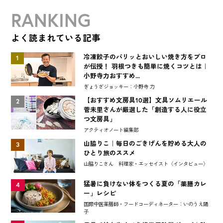
RANKING
よく読まれている記事
冷凍餃子のパリッとおいしい焼き方をプロ
1
が伝授！ 羽根つきも簡単に焼くコツとは｜
小野寺力おすすめ...
ぎょうざジョッキー：小野寺 力
【おすすめ文房具10選】文具ソムリエール
2
菅未里さんが厳選した「創造する人に役立
つ文房具」
アクティオノート編集部
山脇りこ｜毎日のごきげんを貯める大人の
3
ひとり旅のススメ
山脇りこさん 料理家・エッセイスト〈インタビュー〉
猛暑に負けない体をつくる夏の「薬膳カレ
4
ー」レシピ
国際中医薬膳師・フードコーディネーター：いのうえ陽
子