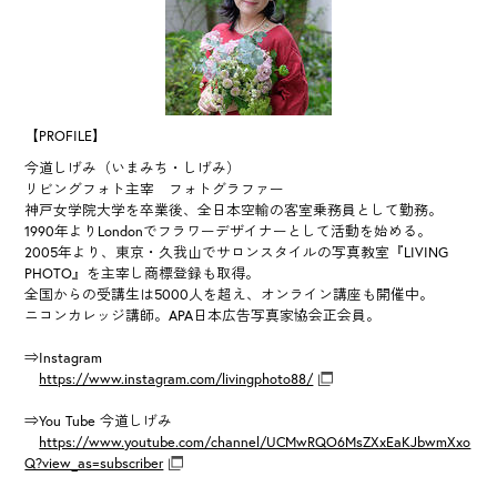
【PROFILE】
今道しげみ（いまみち・しげみ）
リビングフォト主宰 フォトグラファー
神戸女学院大学を卒業後、全日本空輸の客室乗務員として勤務。
1990年よりLondonでフラワーデザイナーとして活動を始める。
2005年より、東京・久我山でサロンスタイルの写真教室『LIVING
PHOTO』を主宰し商標登録も取得。
全国からの受講生は5000人を超え、オンライン講座も開催中。
ニコンカレッジ講師。APA日本広告写真家協会正会員。
⇒Instagram
https://www.instagram.com/livingphoto88/
⇒You Tube 今道しげみ
https://www.youtube.com/channel/UCMwRQO6MsZXxEaKJbwmXxo
Q?view_as=subscriber