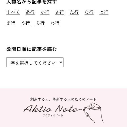
人物名から記事を探す
すべて
あ行
か行
さ行
た行
な行
は行
ま行
や行
ら行
わ行
公開日順に記事を読む
創造する人、革新する人のためのノート