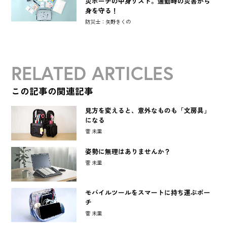
災ポーチの中身リスト。通勤時の災害から
身を守る！
防災士：矢野きくの
RELATED ARTICLES
この記事の関連記事
見方を変えると、意外なものも「文房具」
になる
菅 未里
姿勢に無理はありませんか？
菅 未里
モバイルツールをスマートに持ち運ぶポー
チ
菅 未里