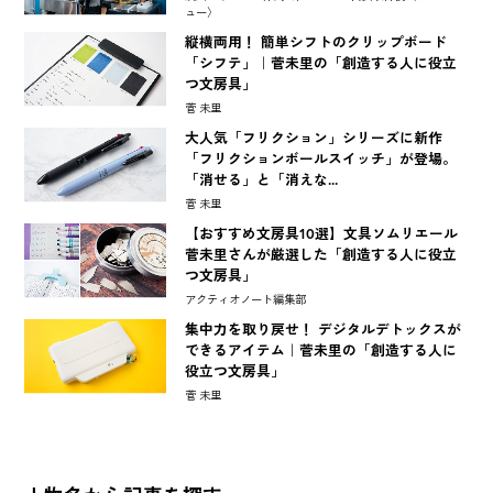
ュー〉
縦横両用！ 簡単シフトのクリップボード
「シフテ」｜菅未里の「創造する人に役立
つ文房具」
菅 未里
大人気「フリクション」シリーズに新作
「フリクションボールスイッチ」が登場。
「消せる」と「消えな...
菅 未里
【おすすめ文房具10選】文具ソムリエール
菅未里さんが厳選した「創造する人に役立
つ文房具」
アクティオノート編集部
集中力を取り戻せ！ デジタルデトックスが
できるアイテム｜菅未里の「創造する人に
役立つ文房具」
菅 未里