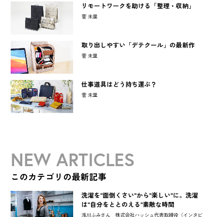
リモートワークを助ける「整理・収納」
菅 未里
取り出しやすい「デテクール」の最新作
菅 未里
仕事道具はどう持ち運ぶ？
菅 未里
NEW ARTICLES
このカテゴリの最新記事
洗濯を"面倒くさい"から"楽しい"に。洗濯
は"自分をととのえる"素敵な時間
浅川ふみさん 株式会社ハッシュ代表取締役〈インタビ