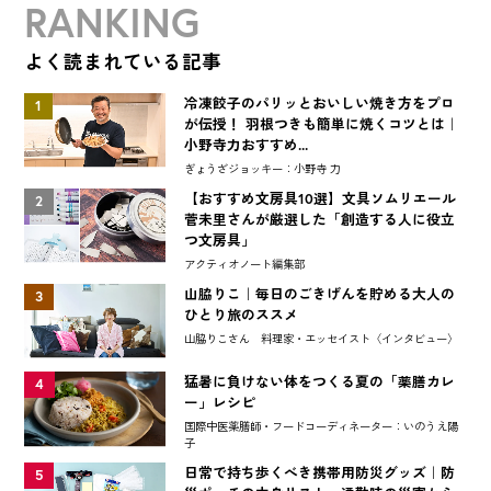
RANKING
よく読まれている記事
冷凍餃子のパリッとおいしい焼き方をプロ
1
が伝授！ 羽根つきも簡単に焼くコツとは｜
小野寺力おすすめ...
ぎょうざジョッキー：小野寺 力
【おすすめ文房具10選】文具ソムリエール
2
菅未里さんが厳選した「創造する人に役立
つ文房具」
アクティオノート編集部
山脇りこ｜毎日のごきげんを貯める大人の
3
ひとり旅のススメ
山脇りこさん 料理家・エッセイスト〈インタビュー〉
猛暑に負けない体をつくる夏の「薬膳カレ
4
ー」レシピ
国際中医薬膳師・フードコーディネーター：いのうえ陽
子
日常で持ち歩くべき携帯用防災グッズ｜防
5