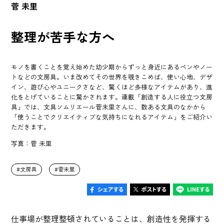
菅 未里
整理が苦手な方へ
モノを書くことを覚え始めた幼少期からずっと身近にあるペンやノー
トなどの文房具。いま改めてその世界を覗きこめば、使い心地、デザ
イン、遊び心やユニークさなど、驚くほど多様なアイテムがあり、進
化をとげていることに驚かされます。連載「創造する人に役立つ文房
具」では、文具ソムリエール菅未里さんに、数ある文具のなかから
「使うことでクリエイティブな気持ちになれるアイテム」をご紹介い
ただきます。
写真：菅 未里
文房具
菅未里
仕事場が整理整頓されていることは、創造性を発揮する