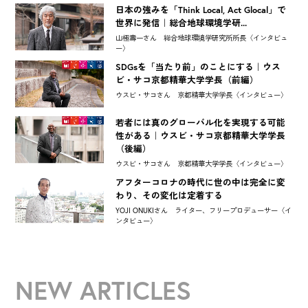
日本の強みを「Think Local, Act Glocal」で
世界に発信｜総合地球環境学研...
山極壽一さん 総合地球環境学研究所所長〈インタビュ
ー〉
SDGsを「当たり前」のことにする｜ウス
ビ・サコ京都精華大学学長（前編）
ウスビ・サコさん 京都精華大学学長〈インタビュー〉
若者には真のグローバル化を実現する可能
性がある｜ウスビ・サコ京都精華大学学長
（後編）
ウスビ・サコさん 京都精華大学学長〈インタビュー〉
アフターコロナの時代に世の中は完全に変
わり、その変化は定着する
YOJI ONUKIさん ライター、フリープロデューサー〈イ
ンタビュー〉
NEW ARTICLES