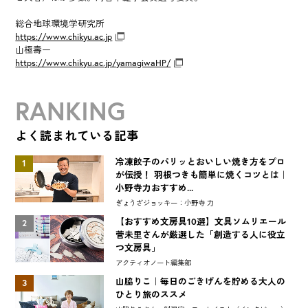
総合地球環境学研究所
https://www.chikyu.ac.jp
山極壽一
https://www.chikyu.ac.jp/yamagiwaHP/
RANKING
よく読まれている記事
冷凍餃子のパリッとおいしい焼き方をプロ
1
が伝授！ 羽根つきも簡単に焼くコツとは｜
小野寺力おすすめ...
ぎょうざジョッキー：小野寺 力
【おすすめ文房具10選】文具ソムリエール
2
菅未里さんが厳選した「創造する人に役立
つ文房具」
アクティオノート編集部
山脇りこ｜毎日のごきげんを貯める大人の
3
ひとり旅のススメ