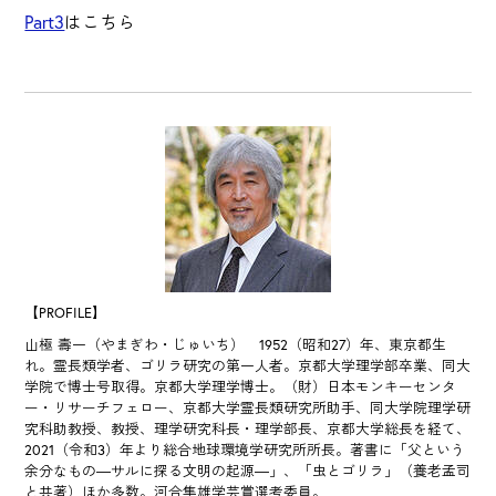
Part3
はこちら
【PROFILE】
山極 壽一（やまぎわ・じゅいち） 1952（昭和27）年、東京都生
れ。霊長類学者、ゴリラ研究の第一人者。京都大学理学部卒業、同大
学院で博士号取得。京都大学理学博士。（財）日本モンキーセンタ
ー・リサーチフェロー、京都大学霊長類研究所助手、同大学院理学研
究科助教授、教授、理学研究科長・理学部長、京都大学総長を経て、
2021（令和3）年より総合地球環境学研究所所長。著書に「父という
余分なもの―サルに探る文明の起源―」、「虫とゴリラ」（養老孟司
と共著）ほか多数。河合隼雄学芸賞選考委員。