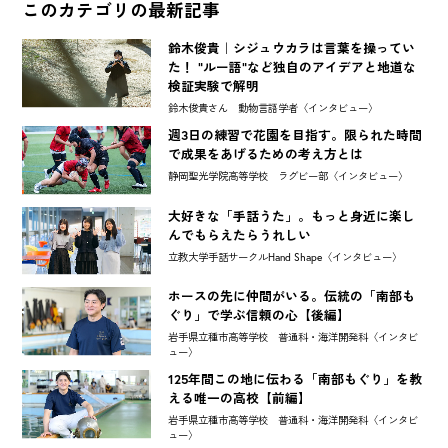
このカテゴリの最新記事
鈴木俊貴｜シジュウカラは言葉を操ってい
た！ "ルー語"など独自のアイデアと地道な
検証実験で解明
鈴木俊貴さん 動物言語学者〈インタビュー〉
週3日の練習で花園を目指す。限られた時間
で成果をあげるための考え方とは
静岡聖光学院高等学校 ラグビー部〈インタビュー〉
大好きな「手話うた」。もっと身近に楽し
んでもらえたらうれしい
立教大学手話サークルHand Shape〈インタビュー〉
ホースの先に仲間がいる。伝統の「南部も
ぐり」で学ぶ信頼の心【後編】
岩手県立種市高等学校 普通科・海洋開発科〈インタビ
ュー〉
125年間この地に伝わる「南部もぐり」を教
える唯一の高校【前編】
岩手県立種市高等学校 普通科・海洋開発科〈インタビ
ュー〉