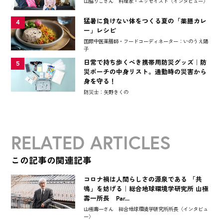
山脇りこさん 料理家・エッセイスト〈インタビュー〉
猛暑に負けない体をつくる夏の「薬膳カレ
4
ー」レシピ
国際中医薬膳師・フードコーディネーター：いのうえ陽
子
日常で持ち歩くべき携帯用防災グッズ｜防
5
災ポーチの中身リスト。通勤時の災害から
身を守る！
防災士：矢野きくの
RELATED ARTICLES
この記事の関連記事
コロナ禍は人間らしさの源泉である 「共
鳴」を妨げる｜総合地球環境学研究所 山極
壽一所長 Par...
山極壽一さん 総合地球環境学研究所所長〈インタビュ
ー〉