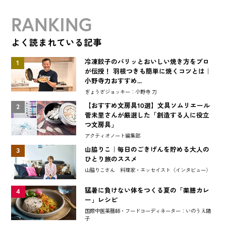
RANKING
よく読まれている記事
冷凍餃子のパリッとおいしい焼き方をプロ
1
が伝授！ 羽根つきも簡単に焼くコツとは｜
小野寺力おすすめ...
ぎょうざジョッキー：小野寺 力
【おすすめ文房具10選】文具ソムリエール
2
菅未里さんが厳選した「創造する人に役立
つ文房具」
アクティオノート編集部
山脇りこ｜毎日のごきげんを貯める大人の
3
ひとり旅のススメ
山脇りこさん 料理家・エッセイスト〈インタビュー〉
猛暑に負けない体をつくる夏の「薬膳カレ
4
ー」レシピ
国際中医薬膳師・フードコーディネーター：いのうえ陽
子