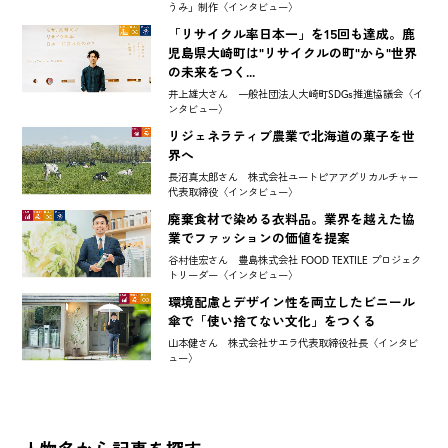
うみ」制作〈インタビュー〉
「リサイクル率日本一」を15回も達成。鹿
児島県大崎町は"リサイクルの町"から"世界
の未来をつく...
井上雄大さん 一般社団法人大崎町SDGs推進協議会〈イ
ンタビュー〉
リジェネラティブ農業で北海道の菓子を世
界へ
長沼真太郎さん 株式会社ユートピアアグリカルチャー
代表取締役〈インタビュー〉
廃棄食材で染める衣料品。業界を越えた協
業でファッションの価値を提案
谷村佳宏さん 豊島株式会社 FOOD TEXTILE プロジェク
トリーダー〈インタビュー〉
環境配慮とデザイン性を両立したビニール
傘で「使い捨てない文化」をつくる
山本健さん 株式会社サエラ代表取締役社長〈インタビ
ュー〉