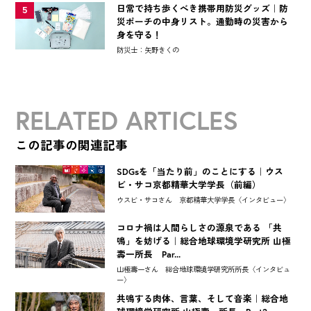
日常で持ち歩くべき携帯用防災グッズ｜防
5
災ポーチの中身リスト。通勤時の災害から
身を守る！
防災士：矢野きくの
RELATED ARTICLES
この記事の関連記事
SDGsを「当たり前」のことにする｜ウス
ビ・サコ京都精華大学学長（前編）
ウスビ・サコさん 京都精華大学学長〈インタビュー〉
コロナ禍は人間らしさの源泉である 「共
鳴」を妨げる｜総合地球環境学研究所 山極
壽一所長 Par...
山極壽一さん 総合地球環境学研究所所長〈インタビュ
ー〉
共鳴する肉体、言葉、そして音楽｜総合地