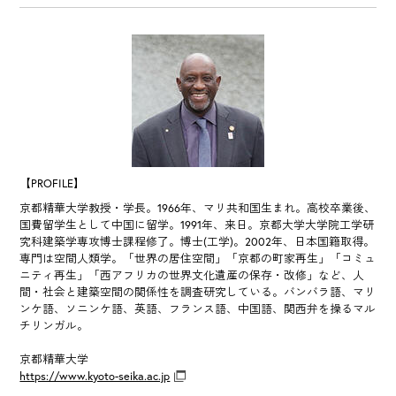
【PROFILE】
京都精華大学教授・学長。1966年、マリ共和国生まれ。高校卒業後、
国費留学生として中国に留学。1991年、来日。京都大学大学院工学研
究科建築学専攻博士課程修了。博士(工学)。2002年、日本国籍取得。
専門は空間人類学。「世界の居住空間」「京都の町家再生」「コミュ
ニティ再生」「西アフリカの世界文化遺産の保存・改修」など、人
間・社会と建築空間の関係性を調査研究している。バンバラ語、マリ
ンケ語、ソニンケ語、英語、フランス語、中国語、関西弁を操るマル
チリンガル。
京都精華大学
https://www.kyoto-seika.ac.jp