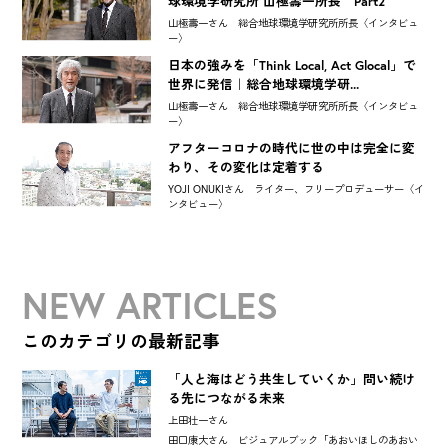
球環境学研究所 山極壽一所長 Part2
山極壽一さん 総合地球環境学研究所所長〈インタビュ
ー〉
日本の強みを「Think Local, Act Glocal」で
世界に発信｜総合地球環境学研...
山極壽一さん 総合地球環境学研究所所長〈インタビュ
ー〉
アフターコロナの時代に世の中は完全に変
わり、その変化は定着する
YOJI ONUKIさん ライター、フリープロデューサー〈イ
ンタビュー〉
NEW ARTICLES
このカテゴリの最新記事
「人と海はどう共生していくか」問い続け
る先につながる未来
上田壮一さん
田口康大さん ビジュアルブック「あおいほしのあおい