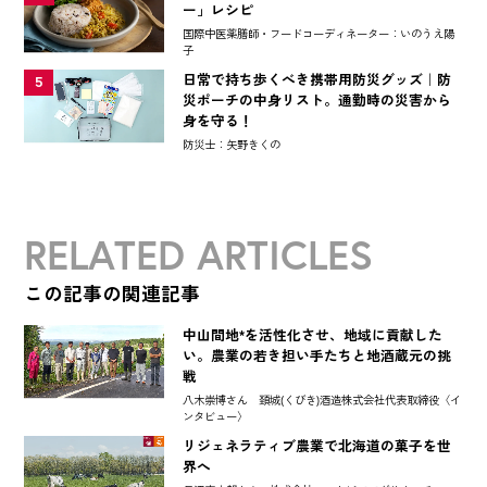
ー」レシピ
国際中医薬膳師・フードコーディネーター：いのうえ陽
子
日常で持ち歩くべき携帯用防災グッズ｜防
5
災ポーチの中身リスト。通勤時の災害から
身を守る！
防災士：矢野きくの
RELATED ARTICLES
この記事の関連記事
中山間地*を活性化させ、地域に貢献した
い。農業の若き担い手たちと地酒蔵元の挑
戦
八木崇博さん 頚城(くびき)酒造株式会社代表取締役〈イ
ンタビュー〉
リジェネラティブ農業で北海道の菓子を世
界へ