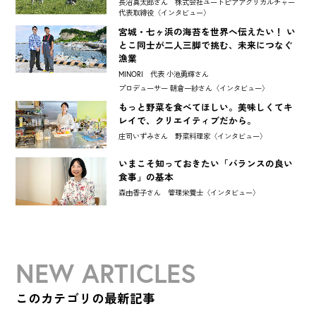
長沼真太郎さん 株式会社ユートピアアグリカルチャー
代表取締役〈インタビュー〉
宮城・七ヶ浜の海苔を世界へ伝えたい！ い
とこ同士が二人三脚で挑む、未来につなぐ
漁業
MINORI 代表 小池勇輝さん
プロデューサー 朝倉一紗さん〈インタビュー〉
もっと野菜を食べてほしい。美味しくてキ
レイで、クリエイティブだから。
庄司いずみさん 野菜料理家〈インタビュー〉
いまこそ知っておきたい「バランスの良い
食事」の基本
森由香子さん 管理栄養士〈インタビュー〉
NEW ARTICLES
このカテゴリの最新記事