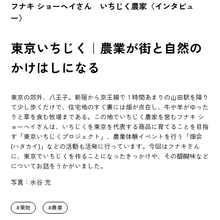
フナキ ショーヘイさん いちじく農家〈インタビュ
ー〉
東京いちじく｜農業が街と自然の
かけはしになる
東京の郊外、八王子。新宿から京王線で１時間あまりの山田駅を降り
て少し歩くだけで、住宅地のすぐ裏には畑が点在し、牛や羊がゆった
りと草を食む牧場まである。この地でいちじく農家を営むフナキ シ
ョーヘイさんは、いちじくを東京を代表する商品に育てることを目指
す「東京いちじくプロジェクト」、農業体験イベントを行う「畑会
(ハタカイ)」などの活動も活発に行っています。今回はフナキさん
に、東京でいちじくを作ることになったきっかけや、その醍醐味など
についてお話をうかがいました。
写真：水谷 充
果物
農業