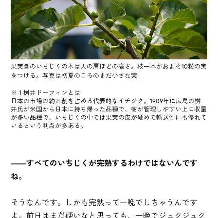
果実園のいちじくの木は人の肩ほどの高さ。枝一本がおよそ10粒の実
をつける。写真は初夏のころのまだ小さな実
※１桝井ドーフィンとは
日本の市場の約８割を占める代表的なイチジク。1909年に広島の桝
井氏が米国から日本に持ち帰った品種で、樹が管理しやすい上に収量
が多い品種で、いちじくの中では果実の皮が硬めで輸送性にも優れて
いるという利点が多ある。
――すべてのいちじくが完熟するわけではないんです
ね。
そうなんです。しかも完熟って一晩でしちゃうんです
よ。前日はまだ硬いなと思っても、一晩でジュクジュク