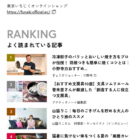
東京いちじくオンラインショップ
https://funaki.official.ec/
RANKING
よく読まれている記事
冷凍餃子のパリッとおいしい焼き方をプロ
1
が伝授！ 羽根つきも簡単に焼くコツとは｜
小野寺力おすすめ...
ぎょうざジョッキー：小野寺 力
【おすすめ文房具10選】文具ソムリエール
2
菅未里さんが厳選した「創造する人に役立
つ文房具」
アクティオノート編集部
山脇りこ｜毎日のごきげんを貯める大人の
3
ひとり旅のススメ
山脇りこさん 料理家・エッセイスト〈インタビュー〉
猛暑に負けない体をつくる夏の「薬膳カレ
4