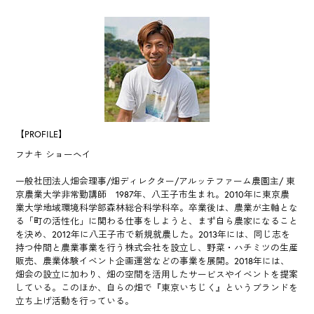
【PROFILE】
フナキ ショーヘイ
一般社団法人畑会理事/畑ディレクター/アルッテファーム農園主/ 東
京農業大学非常勤講師 1987年、八王子市生まれ。2010年に東京農
業大学地域環境科学部森林総合科学科卒。卒業後は、農業が主軸とな
る「町の活性化」に関わる仕事をしようと、まず自ら農家になること
を決め、2012年に八王子市で新規就農した。2013年には、同じ志を
持つ仲間と農業事業を行う株式会社を設立し、野菜・ハチミツの生産
販売、農業体験イベント企画運営などの事業を展開。2018年には、
畑会の設立に加わり、畑の空間を活用したサービスやイベントを提案
している。このほか、自らの畑で『東京いちじく』というブランドを
立ち上げ活動を行っている。