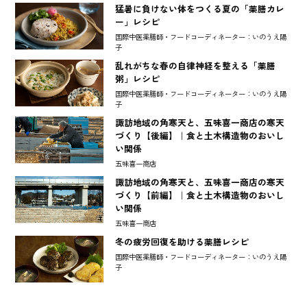
猛暑に負けない体をつくる夏の「薬膳カレ
ー」レシピ
国際中医薬膳師・フードコーディネーター：いのうえ陽
子
乱れがちな春の自律神経を整える「薬膳
粥」レシピ
国際中医薬膳師・フードコーディネーター：いのうえ陽
子
諏訪地域の角寒天と、五味喜一商店の寒天
づくり【後編】｜食と土木構造物のおいし
い関係
五味喜一商店
諏訪地域の角寒天と、五味喜一商店の寒天
づくり【前編】｜食と土木構造物のおいし
い関係
五味喜一商店
冬の疲労回復を助ける薬膳レシピ
国際中医薬膳師・フードコーディネーター：いのうえ陽
子