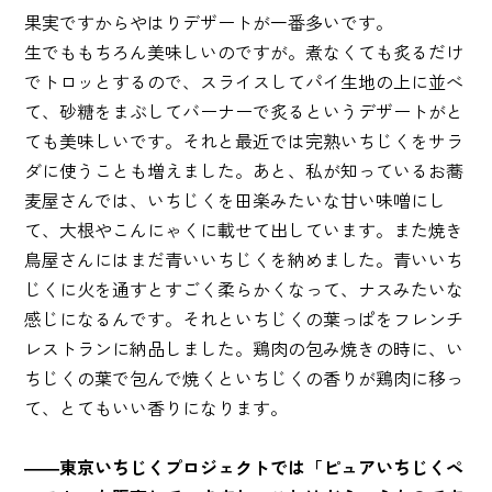
果実ですからやはりデザートが一番多いです。
生でももちろん美味しいのですが。煮なくても炙るだけ
でトロッとするので、スライスしてパイ生地の上に並べ
て、砂糖をまぶしてバーナーで炙るというデザートがと
ても美味しいです。それと最近では完熟いちじくをサラ
ダに使うことも増えました。あと、私が知っているお蕎
麦屋さんでは、いちじくを田楽みたいな甘い味噌にし
て、大根やこんにゃくに載せて出しています。また焼き
鳥屋さんにはまだ青いいちじくを納めました。青いいち
じくに火を通すとすごく柔らかくなって、ナスみたいな
感じになるんです。それといちじくの葉っぱをフレンチ
レストランに納品しました。鶏肉の包み焼きの時に、い
ちじくの葉で包んで焼くといちじくの香りが鶏肉に移っ
て、とてもいい香りになります。
――東京いちじくプロジェクトでは「ピュアいちじくペ