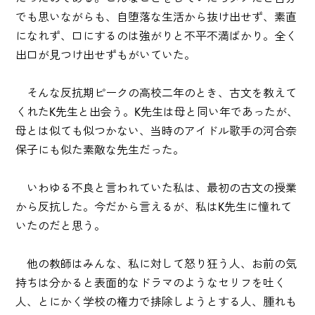
でも思いながらも、自堕落な生活から抜け出せず、素直
になれず、口にするのは強がりと不平不満ばかり。全く
出口が見つけ出せずもがいていた。
そんな反抗期ピークの高校二年のとき、古文を教えて
くれたK先生と出会う。K先生は母と同い年であったが、
母とは似ても似つかない、当時のアイドル歌手の河合奈
保子にも似た素敵な先生だった。
いわゆる不良と言われていた私は、最初の古文の授業
から反抗した。今だから言えるが、私はK先生に憧れて
いたのだと思う。
他の教師はみんな、私に対して怒り狂う人、お前の気
持ちは分かると表面的なドラマのようなセリフを吐く
人、とにかく学校の権力で排除しようとする人、腫れも