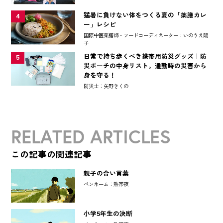
猛暑に負けない体をつくる夏の「薬膳カレ
4
ー」レシピ
国際中医薬膳師・フードコーディネーター：いのうえ陽
子
日常で持ち歩くべき携帯用防災グッズ｜防
5
災ポーチの中身リスト。通勤時の災害から
身を守る！
防災士：矢野きくの
RELATED ARTICLES
この記事の関連記事
親子の合い言葉
ペンネーム：熱帯夜
小学5年生の決断