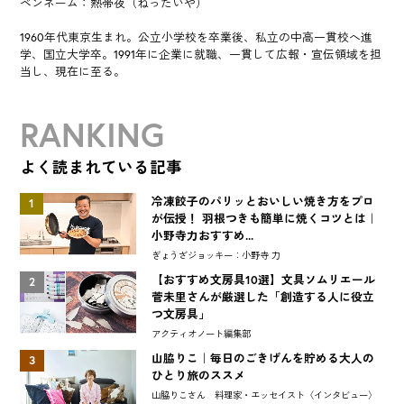
ペンネーム：熱帯夜（ねったいや）
1960年代東京生まれ。公立小学校を卒業後、私立の中高一貫校へ進
学、国立大学卒。1991年に企業に就職、一貫して広報・宣伝領域を担
当し、現在に至る。
RANKING
よく読まれている記事
冷凍餃子のパリッとおいしい焼き方をプロ
1
が伝授！ 羽根つきも簡単に焼くコツとは｜
小野寺力おすすめ...
ぎょうざジョッキー：小野寺 力
【おすすめ文房具10選】文具ソムリエール
2
菅未里さんが厳選した「創造する人に役立
つ文房具」
アクティオノート編集部
山脇りこ｜毎日のごきげんを貯める大人の
3
ひとり旅のススメ
山脇りこさん 料理家・エッセイスト〈インタビュー〉