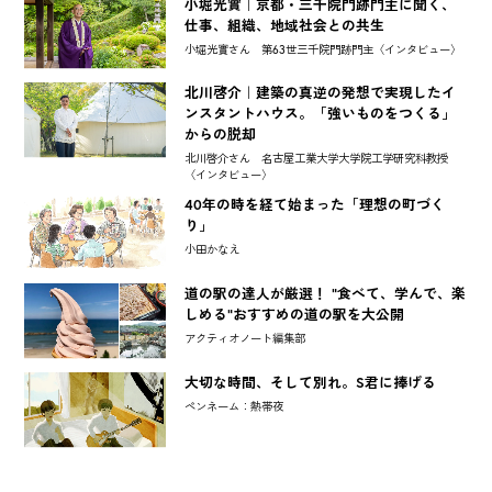
小堀光實｜京都・三千院門跡門主に聞く、
仕事、組織、地域社会との共生
小堀光實さん 第63世三千院門跡門主〈インタビュー〉
北川啓介｜建築の真逆の発想で実現したイ
ンスタントハウス。「強いものをつくる」
からの脱却
北川啓介さん 名古屋工業大学大学院工学研究科教授
〈インタビュー〉
40年の時を経て始まった「理想の町づく
り」
小田かなえ
道の駅の達人が厳選！ "食べて、学んで、楽
しめる"おすすめの道の駅を大公開
アクティオノート編集部
大切な時間、そして別れ。S君に捧げる
ペンネーム：熱帯夜