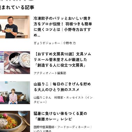
読まれている記事
冷凍餃子のパリッとおいしい焼き
方をプロが伝授！ 羽根つきも簡単
に焼くコツとは｜小野寺力おすす
め...
ぎょうざジョッキー：小野寺 力
【おすすめ文房具10選】文具ソム
リエール菅未里さんが厳選した
「創造する人に役立つ文房具」
アクティオノート編集部
山脇りこ｜毎日のごきげんを貯め
る大人のひとり旅のススメ
山脇りこさん 料理家・エッセイスト〈イン
タビュー〉
猛暑に負けない体をつくる夏の
「薬膳カレー」レシピ
国際中医薬膳師・フードコーディネーター：
いのうえ陽子