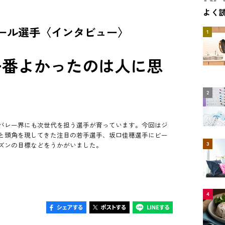
よく
ール選手〈インタビュー〉
1
一番よかったのは人に思
2
バレー界にも次世代を担う選手が育っています。今回はジ
と頭角を現してきた注目の若手選手、坂口佳穗選手にビー
3
ズンの目標などをうかがいました。
4