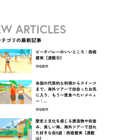
W ARTICLES
カテゴリの最新記事
ビーチバレーのいいところ｜西堀
健実【連載⑯】
西堀健実
各国の代表的な料理からスイーツ
まで。海外ツアーで出会ったお気
に入り、もう一度食べたいメニュ
ー｜...
西堀健実
歴史と文化を感じる建造物や街並
み、美しい海。海外ツアーで訪れ
た好きな街5選｜西堀健実【連載
⑭】