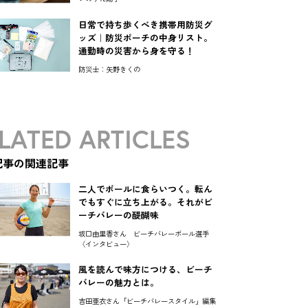
日常で持ち歩くべき携帯用防災グ
ッズ｜防災ポーチの中身リスト。
通勤時の災害から身を守る！
防災士：矢野きくの
LATED ARTICLES
記事の関連記事
二人でボールに食らいつく。転ん
でもすぐに立ち上がる。それがビ
ーチバレーの醍醐味
坂口由里香さん ビーチバレーボール選手
〈インタビュー〉
風を読んで味方につける、ビーチ
バレーの魅力とは。
吉田亜衣さん「ビーチバレースタイル」編集