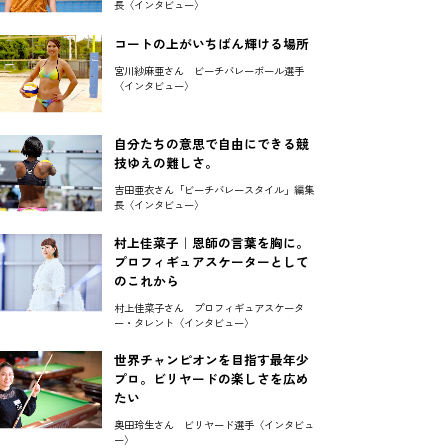
長〈インタビュー〉
コートの上がいちばん輝ける場所
宮川紗麻亜さん ビーチバレーボール選手
〈インタビュー〉
自分たちの意思で自由にできる競
技ゆえの難しさ。
吉田亜衣さん「ビーチバレースタイル」編集
長〈インタビュー〉
村上佳菜子｜恩師の言葉を胸に。
プロフィギュアスケーターとして
のこれから
村上佳菜子さん プロフィギュアスケータ
ー・タレント〈インタビュー〉
世界チャンピオンを目指す最年少
プロ。ビリヤードの楽しさを広め
たい
奥田玲生さん ビリヤード選手〈インタビュ
ー〉