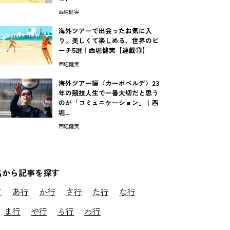
西堀健実
海外ツアーで出会ったお気に入
り。美しくて楽しめる、世界のビ
ーチ5選｜西堀健実【連載⑬】
西堀健実
海外ツアー編〈カーボベルデ〉23
年の競技人生で一番大切だと思う
のが「コミュニケーション」｜西
堀...
西堀健実
名から記事を探す
て
あ行
か行
さ行
た行
な行
ま行
や行
ら行
わ行