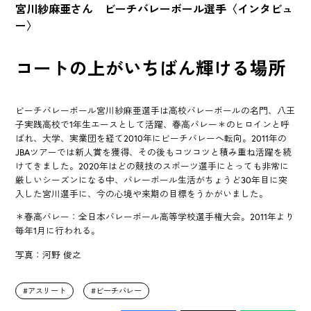
宮川紗麻亜さん ビーチバレーボール選手〈インタビュ
ー〉
コートの上がいちばん輝ける場所
ビーチバレーボール宮川紗麻亜選手は高校バレーボールの名門、八王
子実践高校で1年生エースとして活躍、春高バレー＊のヒロインと呼
ばれ、大学、実業団を経て2010年にビーチバレーへ転向。2011年の
JBAツアーでは新人賞を獲得、その後もコツコツと積み重ね活躍を続
けてきました。2020年はどの競技のスポーツ選手にとっても非常に
厳しいシーズンになる中、バレーボール生活がちょうど30年目に突
入した宮川選手に、今の心境や来期の目標をうかがいました。
＊春高バレー：全日本バレーボール高等学校選手権大会。2011年より
毎年1月に行われる。
写真：河野 俊之
アスリート
ビーチバレー