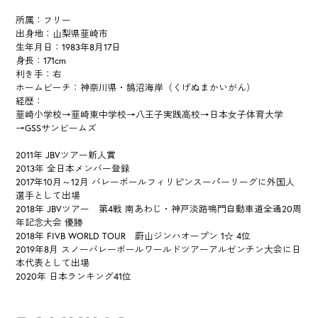
所属：フリー
出身地：山梨県韮崎市
生年月日：1983年8月17日
身長：171cm
利き手：右
ホームビーチ：神奈川県・鵠沼海岸（くげぬまかいがん）
経歴：
韮崎小学校→韮崎東中学校→八王子実践高校→日本女子体育大学
→GSSサンビームズ
2011年 JBVツアー新人賞
2013年 全日本メンバー登録
2017年10月～12月 バレーボールフィリピンスーパーリーグに外国人
選手として出場
2018年 JBVツアー 第4戦 南あわじ・神戸淡路鳴門自動車道全通20周
年記念大会 優勝
2018年 FIVB WORLD TOUR 蔚山ジンハオープン 1☆ 4位
2019年8月 スノーバレーボールワールドツアーアルゼンチン大会に日
本代表として出場
2020年 日本ランキング41位