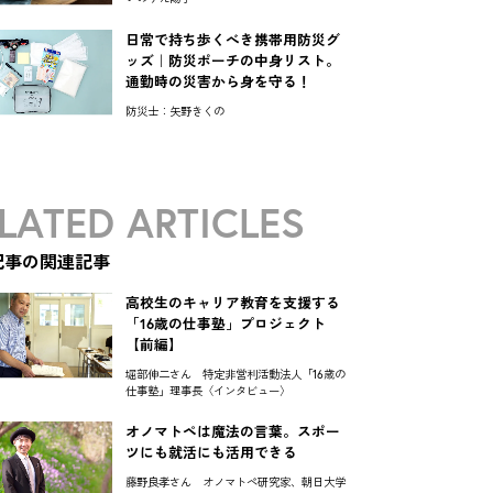
日常で持ち歩くべき携帯用防災グ
ッズ｜防災ポーチの中身リスト。
通勤時の災害から身を守る！
防災士：矢野きくの
LATED ARTICLES
記事の関連記事
高校生のキャリア教育を支援する
「16歳の仕事塾」プロジェクト
【前編】
堀部伸二さん 特定非営利活動法人「16歳の
仕事塾」理事長〈インタビュー〉
オノマトペは魔法の言葉。スポー
ツにも就活にも活用できる
藤野良孝さん オノマトペ研究家、朝日大学