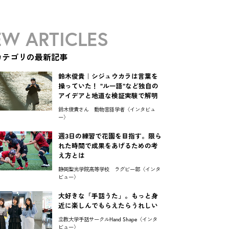
W ARTICLES
カテゴリの最新記事
鈴木俊貴｜シジュウカラは言葉を
操っていた！ "ルー語"など独自の
アイデアと地道な検証実験で解明
鈴木俊貴さん 動物言語学者〈インタビュ
ー〉
週3日の練習で花園を目指す。限ら
れた時間で成果をあげるための考
え方とは
静岡聖光学院高等学校 ラグビー部〈インタ
ビュー〉
大好きな「手話うた」。もっと身
近に楽しんでもらえたらうれしい
立教大学手話サークルHand Shape〈インタ
ビュー〉