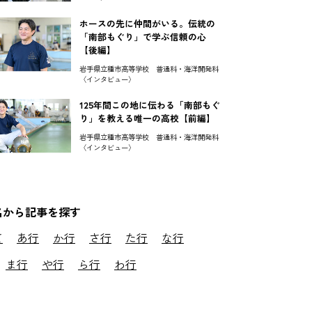
ホースの先に仲間がいる。伝統の
「南部もぐり」で学ぶ信頼の心
【後編】
岩手県立種市高等学校 普通科・海洋開発科
〈インタビュー〉
125年間この地に伝わる「南部もぐ
り」を教える唯一の高校【前編】
岩手県立種市高等学校 普通科・海洋開発科
〈インタビュー〉
名から記事を探す
て
あ行
か行
さ行
た行
な行
ま行
や行
ら行
わ行