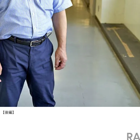
。【後編】
R