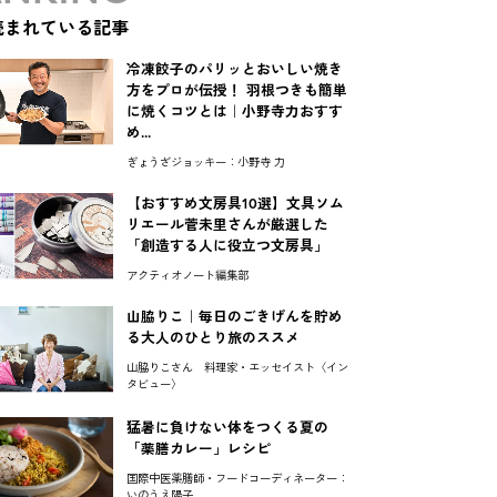
読まれている記事
冷凍餃子のパリッとおいしい焼き
方をプロが伝授！ 羽根つきも簡単
に焼くコツとは｜小野寺力おすす
め...
ぎょうざジョッキー：小野寺 力
【おすすめ文房具10選】文具ソム
リエール菅未里さんが厳選した
「創造する人に役立つ文房具」
アクティオノート編集部
山脇りこ｜毎日のごきげんを貯め
る大人のひとり旅のススメ
山脇りこさん 料理家・エッセイスト〈イン
タビュー〉
猛暑に負けない体をつくる夏の
「薬膳カレー」レシピ
国際中医薬膳師・フードコーディネーター：
いのうえ陽子