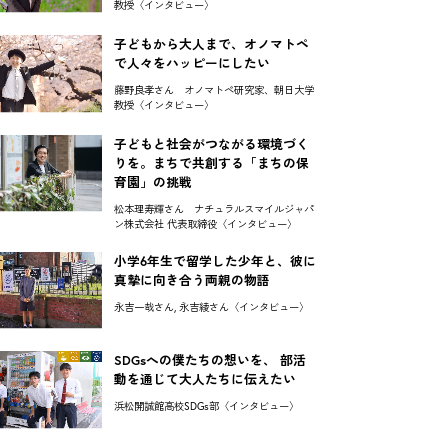
教授〈インタビュー〉
子どもから大人まで、オノマトペ
で人々をハッピーにしたい
藤野良孝さん オノマトペ研究家、朝日大学
教授〈インタビュー〉
子どもと社会がつながる環境づく
りを。まちで共創する「まちの保
育園」の挑戦
松本理寿輝さん ナチュラルスマイルジャパ
ン株式会社 代表取締役〈インタビュー〉
小学6年生で留学した少年と、彼に
真摯に向き合う両親の物語
永吉一哉さん, 永吉綾さん〈インタビュー〉
SDGsへの僕たちの想いを、 部活
動を通じて大人たちに伝えたい
浜松開誠館高校SDGs部〈インタビュー〉