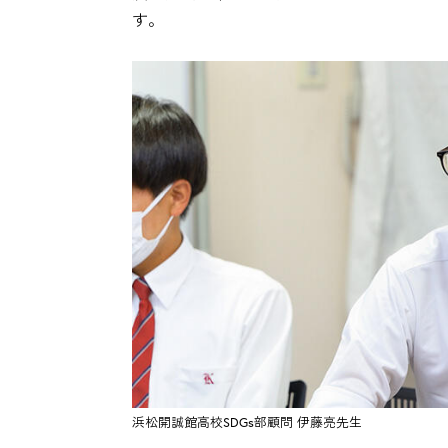
す。
浜松開誠館高校SDGs部顧問 伊藤亮先生