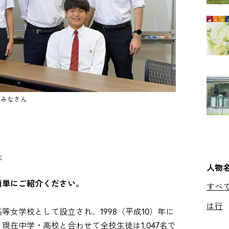
のみなさん
生
人物
簡単にご紹介ください。
すべ
は行
高等女学校として設立され、1998（平成10）年に
在中学・高校と合わせて全校生徒は1,047名で