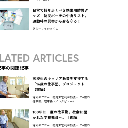
日常で持ち歩くべき携帯用防災グ
ッズ｜防災ポーチの中身リスト。
通勤時の災害から身を守る！
防災士：矢野きくの
LATED ARTICLES
記事の関連記事
高校生のキャリア教育を支援する
「16歳の仕事塾」プロジェクト
【前編】
堀部伸二さん 特定非営利活動法人「16歳の
仕事塾」理事長〈インタビュー〉
100年に一度の改革期。社会に開
かれた学校教育へ。【後編】
堀部伸二さん 特定非営利活動法人「16歳の