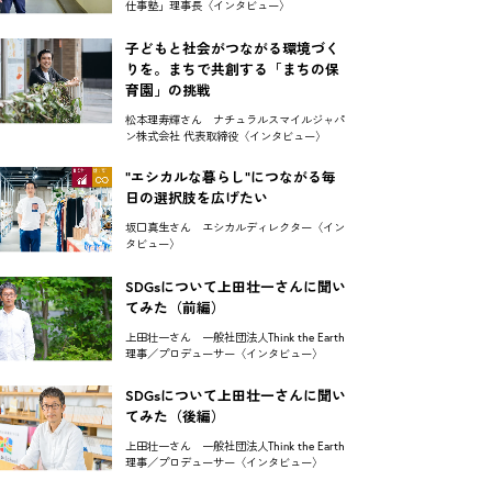
仕事塾」理事長〈インタビュー〉
子どもと社会がつながる環境づく
りを。まちで共創する「まちの保
育園」の挑戦
松本理寿輝さん ナチュラルスマイルジャパ
ン株式会社 代表取締役〈インタビュー〉
"エシカルな暮らし"につながる毎
日の選択肢を広げたい
坂口真生さん エシカルディレクター〈イン
タビュー〉
SDGsについて上田壮一さんに聞い
てみた（前編）
上田壮一さん 一般社団法人Think the Earth
理事／プロデューサー〈インタビュー〉
SDGsについて上田壮一さんに聞い
てみた（後編）
上田壮一さん 一般社団法人Think the Earth
理事／プロデューサー〈インタビュー〉