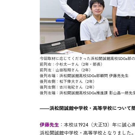
今回取材に応じてくださった浜松開誠館高校SDGs部
前列右：小杉太一さん（2年・部長）
前列左：山田裕翔さん（2年）
後列右端：浜松開誠館高校SDGs部顧問 伊藤亮先生
後列右側：松下倖大さん（2年）
後列左側：古川祐紀さん（2年）
後列左端：浜松開誠館高校SDGs推進課 影山晶一朗先
――浜松開誠館中学校・高等学校について
伊藤先生
：本校は1924（大正13）年に誠心
浜松開誠館中学校・高等学校となりました。現