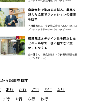
カルチャー代表取締役〈インタビュー〉
廃棄食材で染める衣料品。業界を
越えた協業でファッションの価値
を提案
谷村佳宏さん 豊島株式会社 FOOD TEXTILE
プロジェクトリーダー〈インタビュー〉
環境配慮とデザイン性を両立した
ビニール傘で「使い捨てない文
化」をつくる
山本健さん 株式会社サエラ代表取締役社長
〈インタビュー〉
名から記事を探す
て
あ行
か行
さ行
た行
な行
ま行
や行
ら行
わ行