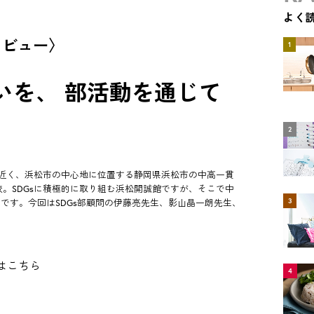
よく
タビュー〉
1
いを、 部活動を通じて
2
近く、浜松市の中心地に位置する静岡県浜松市の中高一貫
校。SDGsに積極的に取り組む浜松開誠館ですが、そこで中
3
部です。今回はSDGs部顧問の伊藤亮先生、影山晶一朗先生、
はこちら
4