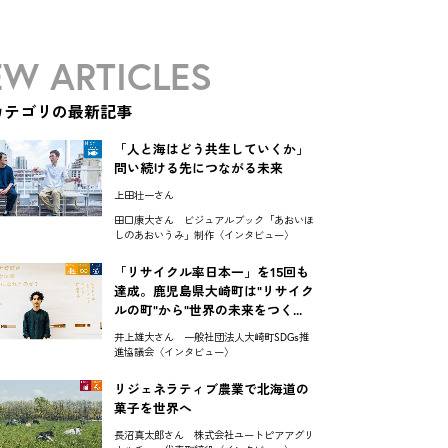
W ARTICLES
カテゴリの最新記事
「人と海はどう共生していくか」
問い続ける先につながる未来
上田壮一さん
田口康大さん ビジュアルブック「あおいほ
しのあおいうみ」制作〈インタビュー〉
「リサイクル率日本一」を15回も
達成。鹿児島県大崎町は"リサイク
ルの町"から"世界の未来をつく...
井上雄大さん 一般社団法人大崎町SDGs推
進協議会〈インタビュー〉
リジェネラティブ農業で北海道の
菓子を世界へ
長沼真太郎さん 株式会社ユートピアアグリ