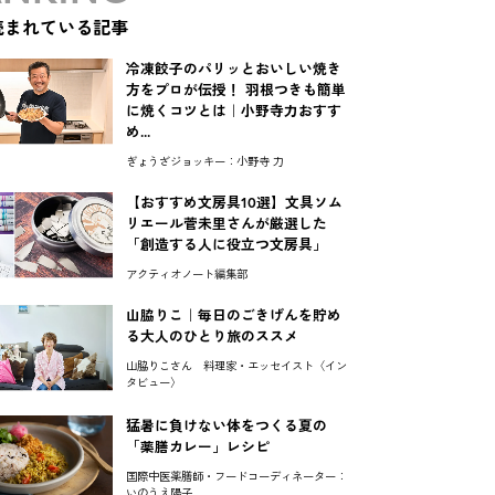
読まれている記事
冷凍餃子のパリッとおいしい焼き
方をプロが伝授！ 羽根つきも簡単
に焼くコツとは｜小野寺力おすす
め...
ぎょうざジョッキー：小野寺 力
【おすすめ文房具10選】文具ソム
リエール菅未里さんが厳選した
「創造する人に役立つ文房具」
アクティオノート編集部
山脇りこ｜毎日のごきげんを貯め
る大人のひとり旅のススメ
山脇りこさん 料理家・エッセイスト〈イン
タビュー〉
猛暑に負けない体をつくる夏の
「薬膳カレー」レシピ
国際中医薬膳師・フードコーディネーター：
いのうえ陽子