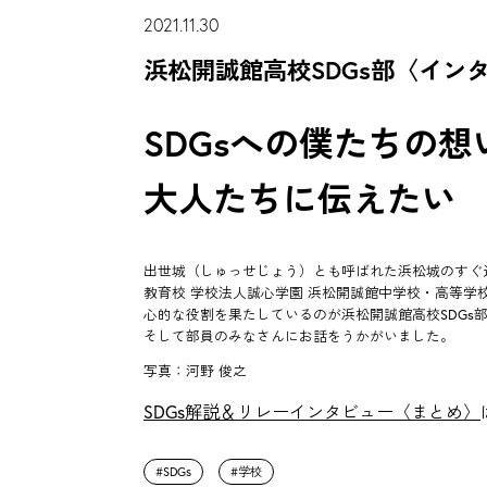
2021.11.30
浜松開誠館高校SDGs部〈イン
SDGsへの僕たちの想
大人たちに伝えたい
出世城（しゅっせじょう）とも呼ばれた浜松城のすぐ
教育校 学校法人誠心学園 浜松開誠館中学校・高等学
心的な役割を果たしているのが浜松開誠館高校SDGs
そして部員のみなさんにお話をうかがいました。
写真：河野 俊之
SDGs解説＆リレーインタビュー〈まとめ〉
SDGs
学校