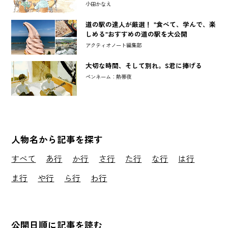
小田かなえ
道の駅の達人が厳選！ "食べて、学んで、楽
しめる"おすすめの道の駅を大公開
アクティオノート編集部
大切な時間、そして別れ。S君に捧げる
ペンネーム：熱帯夜
人物名から記事を探す
すべて
あ行
か行
さ行
た行
な行
は行
ま行
や行
ら行
わ行
公開日順に記事を読む