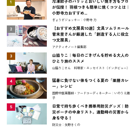
冷凍餃子のパリッとおいしい焼き方をプロ
1
が伝授！ 羽根つきも簡単に焼くコツとは｜
小野寺力おすすめ...
ぎょうざジョッキー：小野寺 力
【おすすめ文房具10選】文具ソムリエール
2
菅未里さんが厳選した「創造する人に役立
つ文房具」
アクティオノート編集部
山脇りこ｜毎日のごきげんを貯める大人の
3
ひとり旅のススメ
山脇りこさん 料理家・エッセイスト〈インタビュー〉
猛暑に負けない体をつくる夏の「薬膳カレ
4
ー」レシピ
国際中医薬膳師・フードコーディネーター：いのうえ陽
子
日常で持ち歩くべき携帯用防災グッズ｜防
5
災ポーチの中身リスト。通勤時の災害から
身を守る！
防災士：矢野きくの