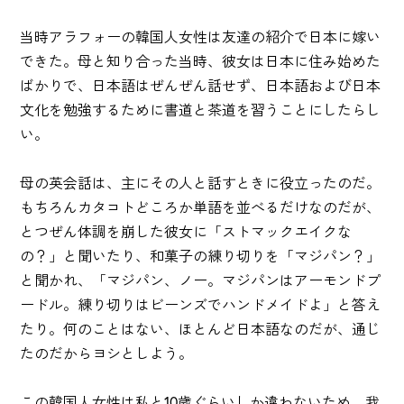
当時アラフォーの韓国人女性は友達の紹介で日本に嫁い
できた。母と知り合った当時、彼女は日本に住み始めた
ばかりで、日本語はぜんぜん話せず、日本語および日本
文化を勉強するために書道と茶道を習うことにしたらし
い。
母の英会話は、主にその人と話すときに役立ったのだ。
もちろんカタコトどころか単語を並べるだけなのだが、
とつぜん体調を崩した彼女に「ストマックエイクな
の？」と聞いたり、和菓子の練り切りを「マジパン？」
と聞かれ、「マジパン、ノー。マジパンはアーモンドプ
ードル。練り切りはビーンズでハンドメイドよ」と答え
たり。何のことはない、ほとんど日本語なのだが、通じ
たのだからヨシとしよう。
この韓国人女性は私と10歳ぐらいしか違わないため、我