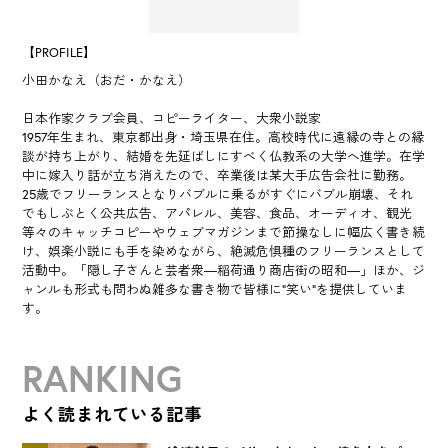
【PROFILE】
小田かなえ（おだ・かなえ）
日本作家クラブ会員、コピーライター、大衆小説家
1957年生まれ、東京都出身・埼玉県在住。高校時代に遠縁の寺との縁
談が持ち上がり、結婚を先延ばしにすべく仏教系の大学へ進学。在学
中に嫁入り話が立ち消えたので、卒業後は某大手広告会社に勤務。
25歳でフリーランスとなりバブルに乗るがすぐにバブル崩壊、それ
でもしぶとく公共広告、アパレル、美容、食品、オーディオ、観光
等々のキャッチコピーやウェブマガジンまで節操なしに幅広く書き続
け、娯楽小説にも手を染めながら、絶滅危惧種のフリーランスとして
活動中。「隠し子さんと芸者衆―稲荷通り商店街の昭和―」ほか、ジ
ャンルも形式も問わぬ雑多な書き物で皆様に“笑い”を提供していま
す。
RANKING
よく読まれている記事