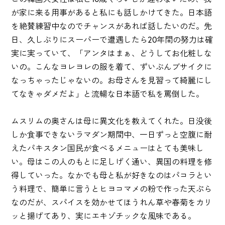
が家に来る用事があると私にも話しかけてきた。日本語
を絶賛練習中なのでチャンスがあれば話したいのだ。先
日、久しぶりにスーパーで遭遇したら20年間の努力は確
実に実っていて、「アンタはまぁ、どうしてお化粧しな
いの。こんなヨレヨレの服を着て、ずいぶんブサイクに
なっちゃったじゃないの。お母さんを見習って綺麗にし
てなきゃダメだよ」と流暢な日本語で私を罵倒した。
ムスリムの奥さんは母に異文化を教えてくれた。日没後
しか食事できないラマダン期間中、一日ずっと空腹に耐
えたパキスタン国民が食べるメニューはとても美味し
い。母はこの人のもとに足しげく通い、異国の料理を修
得していった。なかでも母と私が好きなのはパコラとい
う料理で、簡単に言うとヒヨコマメの粉で作った天ぷら
なのだが、スパイスを効かせてほうれん草や春菊をカリ
ッと揚げてあり、実にエキゾチックな風味である。