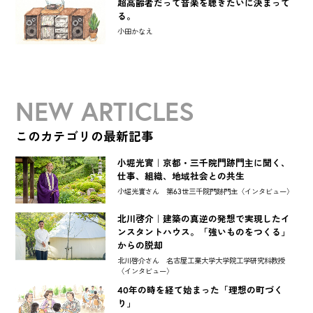
超高齢者だって音楽を聴きたいに決まって
る。
小田かなえ
NEW ARTICLES
このカテゴリの最新記事
小堀光實｜京都・三千院門跡門主に聞く、
仕事、組織、地域社会との共生
小堀光實さん 第63世三千院門跡門主〈インタビュー〉
北川啓介｜建築の真逆の発想で実現したイ
ンスタントハウス。「強いものをつくる」
からの脱却
北川啓介さん 名古屋工業大学大学院工学研究科教授
〈インタビュー〉
40年の時を経て始まった「理想の町づく
り」