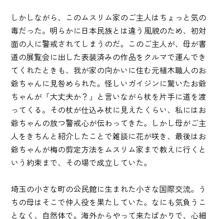
しかしながら、このムスリム家のご主人はちょっと気の
毒だった。明らかに日本民族とは違う風貌のため、初対
面の人に警戒されてしまうのだ。このご主人が、母が書
道の展覧会に出した表装済みの作品をクルマで運んでき
てくれたときも、我が家の向かいに住む元植木職人のお
爺ちゃんに見咎められた。怪しいガイジンに驚いたお爺
ちゃんが「大丈夫か？」と言いながら杖を片手に道を渡
ってくる。その杖が仕込み杖に見えたくらい、私にはお
爺ちゃんの放つ警戒心が伝わってきた。しかし母がご主
人をきちんと紹介したことで雑談に花が咲き、最後はお
爺ちゃんが梅の剪定方法をムスリム家まで教えに行くと
いう約束まで、その場で成立していた。
埼玉の小さな町の公民館に生まれた小さな国際交流。う
ちの母はそこで仲人役を果たしていた。なにも気負うこ
となく、自然体で。海外からやって来たばかりで、心細