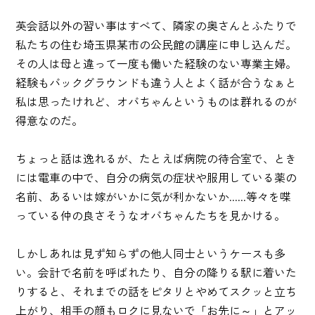
英会話以外の習い事はすべて、隣家の奥さんとふたりで
私たちの住む埼玉県某市の公民館の講座に申し込んだ。
その人は母と違って一度も働いた経験のない専業主婦。
経験もバックグラウンドも違う人とよく話が合うなぁと
私は思ったけれど、オバちゃんというものは群れるのが
得意なのだ。
ちょっと話は逸れるが、たとえば病院の待合室で、とき
には電車の中で、自分の病気の症状や服用している薬の
名前、あるいは嫁がいかに気が利かないか......等々を喋
っている仲の良さそうなオバちゃんたちを見かける。
しかしあれは見ず知らずの他人同士というケースも多
い。会計で名前を呼ばれたり、自分の降りる駅に着いた
りすると、それまでの話をピタリとやめてスクッと立ち
上がり、相手の顔もロクに見ないで「お先に～」とアッ