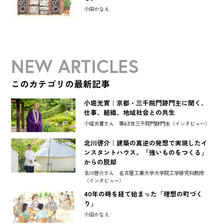
小田かなえ
NEW ARTICLES
このカテゴリの最新記事
小堀光實｜京都・三千院門跡門主に聞く、
仕事、組織、地域社会との共生
小堀光實さん 第63世三千院門跡門主〈インタビュー〉
北川啓介｜建築の真逆の発想で実現したイ
ンスタントハウス。「強いものをつくる」
からの脱却
北川啓介さん 名古屋工業大学大学院工学研究科教授
〈インタビュー〉
40年の時を経て始まった「理想の町づく
り」
小田かなえ