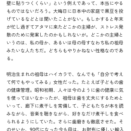
壁に貼りつくくらい」という例えであって、本当にやる
ものではないだろう。大晦日に日本中の家庭で黒豆を投
げているなどとは聞いたことがない。もしかすると年末
が忙し過ぎてアタマに来たどこかの主婦が、ストレス発
散のために発案したのかもしれないが。どこかの主婦と
いうのは、私の母か、あるいは母の母すなわち私の祖母
みたいな人たちだ。どちらもやりかねない性格なのであ
る。
明治生まれの祖母はハイカラで、なんでも「自分で考え
て何でもやってみる」女性だった。たとえば子どもの歯
の健康管理。昭和初期、人々は今のように歯の健康に気
を使ってはいなかったが、祖母は歯を丈夫にするためと
いって、廊下に煮干しを常備して、子どもたちが本を読
みながら、音楽を聴きながら、好きなだけ煮干しを食べ
られるようにしていた。さらに歯磨きも徹底させた。そ
のせいか、90代になった今も母は、お財布に優しい輸入