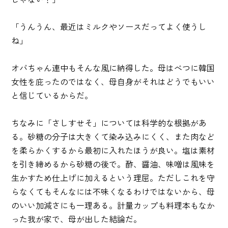
「うんうん、最近はミルクやソースだってよく使うし
ね」
オバちゃん連中もそんな風に納得した。母はべつに韓国
女性を庇ったのではなく、母自身がそれはどうでもいい
と信じているからだ。
ちなみに「さしすせそ」については科学的な根拠があ
る。砂糖の分子は大きくて染み込みにくく、また肉など
を柔らかくするから最初に入れたほうが良い。塩は素材
を引き締めるから砂糖の後で。酢、醤油、味噌は風味を
生かすため仕上げに加えるという理屈。ただしこれを守
らなくてもそんなには不味くなるわけではないから、母
のいい加減さにも一理ある。計量カップも料理本もなか
った我が家で、母が出した結論だ。