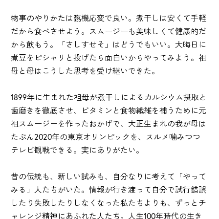
物事のやりかたは臨機応変で良い。煮干しは安くて手軽
だから食べさせよう。スムージーも美味しくて健康的だ
から飲もう。「さしすせそ」はどうでもいい。大晦日に
煮豆をピシャリと投げたら面白いからやってみよう。祖
母と母はこうした思考を受け継いできた。
1899年に生まれた祖母が煮干しによるカルシウム摂取と
歯磨きを徹底させ、ビタミンと食物繊維を補うために元
祖スムージーを作ったおかげで、大正生まれの我が母は
たぶん2020年の東京オリンピックを、スルメ噛みつつ
テレビ観戦できる。実にありがたい。
昔の伝統も、新しい試みも、自分なりに考えて「やって
みる」人たちがいた。情報が行き渡って自分で試行錯誤
したり失敗したりしなくなった私たちよりも、ずっとチ
ャレンジ精神にあふれた人たち。人生100年時代の生き