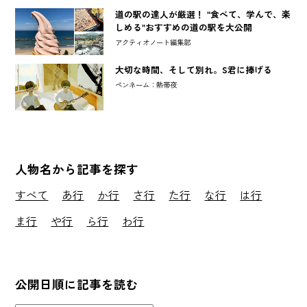
道の駅の達人が厳選！ "食べて、学んで、楽
しめる"おすすめの道の駅を大公開
アクティオノート編集部
大切な時間、そして別れ。S君に捧げる
ペンネーム：熱帯夜
人物名から記事を探す
すべて
あ行
か行
さ行
た行
な行
は行
ま行
や行
ら行
わ行
公開日順に記事を読む