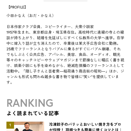
【PROFILE】
小田かなえ（おだ・かなえ）
日本作家クラブ会員、コピーライター、大衆小説家
1957年生まれ、東京都出身・埼玉県在住。高校時代に遠縁の寺との縁
談が持ち上がり、結婚を先延ばしにすべく仏教系の大学へ進学。在学
中に嫁入り話が立ち消えたので、卒業後は某大手広告会社に勤務。
25歳でフリーランスとなりバブルに乗るがすぐにバブル崩壊、それ
でもしぶとく公共広告、アパレル、美容、食品、オーディオ、観光
等々のキャッチコピーやウェブマガジンまで節操なしに幅広く書き続
け、娯楽小説にも手を染めながら、絶滅危惧種のフリーランスとして
活動中。「隠し子さんと芸者衆―稲荷通り商店街の昭和―」ほか、ジ
ャンルも形式も問わぬ雑多な書き物で皆様に“笑い”を提供していま
す。
RANKING
よく読まれている記事
冷凍餃子のパリッとおいしい焼き方をプロ
1
が伝授！ 羽根つきも簡単に焼くコツとは｜