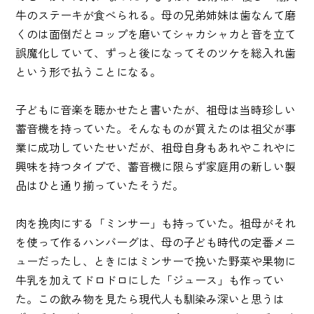
牛のステーキが食べられる。母の兄弟姉妹は歯なんて磨
くのは面倒だとコップを磨いてシャカシャカと音を立て
誤魔化していて、ずっと後になってそのツケを総入れ歯
という形で払うことになる。
子どもに音楽を聴かせたと書いたが、祖母は当時珍しい
蓄音機を持っていた。そんなものが買えたのは祖父が事
業に成功していたせいだが、祖母自身もあれやこれやに
興味を持つタイプで、蓄音機に限らず家庭用の新しい製
品はひと通り揃っていたそうだ。
肉を挽肉にする「ミンサー」も持っていた。祖母がそれ
を使って作るハンバーグは、母の子ども時代の定番メニ
ューだったし、ときにはミンサーで挽いた野菜や果物に
牛乳を加えてドロドロにした「ジュース」も作ってい
た。この飲み物を見たら現代人も馴染み深いと思うは