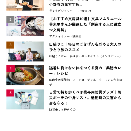
小野寺力おすすめ...
ぎょうざジョッキー：小野寺 力
【おすすめ文房具10選】文具ソムリエール
2
菅未里さんが厳選した「創造する人に役立
つ文房具」
アクティオノート編集部
山脇りこ｜毎日のごきげんを貯める大人の
3
ひとり旅のススメ
山脇りこさん 料理家・エッセイスト〈インタビュー〉
猛暑に負けない体をつくる夏の「薬膳カレ
4
ー」レシピ
国際中医薬膳師・フードコーディネーター：いのうえ陽
子
日常で持ち歩くべき携帯用防災グッズ｜防
5
災ポーチの中身リスト。通勤時の災害から
身を守る！
防災士：矢野きくの