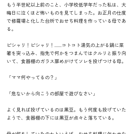
もう半世紀以上前のこと、小学校低学年だった私は、大
晦日に泣くほど怖いものを見てしまった。お正月の仕度
で修羅場と化した台所でおせち料理を作っている母であ
る。
ピシャリ！ピシャリ！......コトコト湯気の上がる鍋に菜
箸を突っ込み、指先で何かをつまんではクルリと振り向
いて、食器棚のガラス扉めがけてソレを投げつける母。
「ママ何やってるの？」
「危ないから向こうの部屋で遊びなさい」
よく見れば投げているのは黒豆。もう何度も投げていた
ようで、食器棚の下には黒豆が点々と落ちている。
母が何をしていたのかといえば、おせち料理に欠かせな