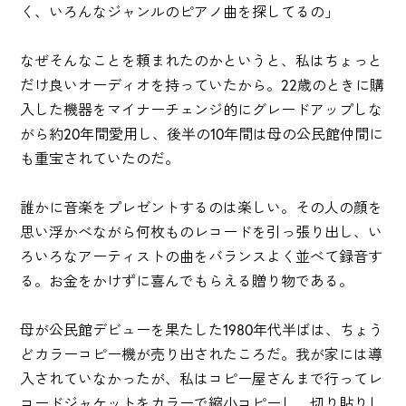
く、いろんなジャンルのピアノ曲を探してるの」
なぜそんなことを頼まれたのかというと、私はちょっと
だけ良いオーディオを持っていたから。22歳のときに購
入した機器をマイナーチェンジ的にグレードアップしな
がら約20年間愛用し、後半の10年間は母の公民館仲間に
も重宝されていたのだ。
誰かに音楽をプレゼントするのは楽しい。その人の顔を
思い浮かべながら何枚ものレコードを引っ張り出し、い
ろいろなアーティストの曲をバランスよく並べて録音す
る。お金をかけずに喜んでもらえる贈り物である。
母が公民館デビューを果たした1980年代半ばは、ちょう
どカラーコピー機が売り出されたころだ。我が家には導
入されていなかったが、私はコピー屋さんまで行ってレ
コードジャケットをカラーで縮小コピーし、切り貼りし