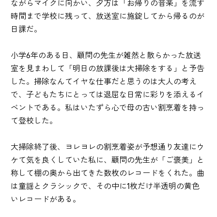
ながらマイクに向かい、夕方は「お帰りの音楽」を流す
時間まで学校に残って、放送室に施錠してから帰るのが
日課だ。
小学6年のある日、顧問の先生が雑然と散らかった放送
室を見まわして「明日の放課後は大掃除をする」と予告
した。掃除なんてイヤな仕事だと思うのは大人の考え
で、子どもたちにとっては退屈な日常に彩りを添えるイ
ベントである。私はいたずら心で母の古い割烹着を持っ
て登校した。
大掃除終了後、ヨレヨレの割烹着姿が予想通り友達にウ
ケて気を良くしていた私に、顧問の先生が「ご褒美」と
称して棚の奥から出てきた数枚のレコードをくれた。曲
は童謡とクラシックで、その中に1枚だけ半透明の黄色
いレコードがある。