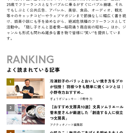
25歳でフリーランスとなりバブルに乗るがすぐにバブル崩壊、それ
でもしぶとく公共広告、アパレル、美容、食品、オーディオ、観光
等々のキャッチコピーやウェブマガジンまで節操なしに幅広く書き続
け、娯楽小説にも手を染めながら、絶滅危惧種のフリーランスとして
活動中。「隠し子さんと芸者衆―稲荷通り商店街の昭和―」ほか、ジ
ャンルも形式も問わぬ雑多な書き物で皆様に“笑い”を提供していま
す。
RANKING
よく読まれている記事
冷凍餃子のパリッとおいしい焼き方をプロ
1
が伝授！ 羽根つきも簡単に焼くコツとは｜
小野寺力おすすめ...
ぎょうざジョッキー：小野寺 力
【おすすめ文房具10選】文具ソムリエール
2
菅未里さんが厳選した「創造する人に役立
つ文房具」
アクティオノート編集部
山脇りこ｜毎日のごきげんを貯める大人の