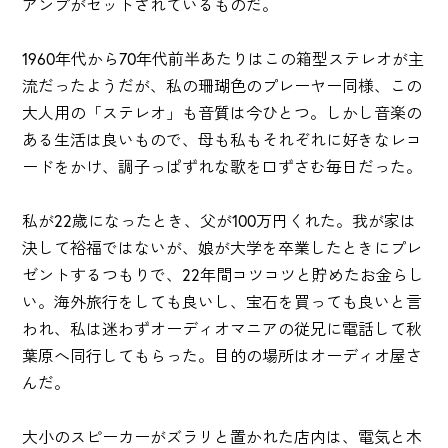
アンプがセットされているものだ。
1960年代から70年代前半あたりはこの箱型ステレオが主
流だったようだが、私の珊瑚色のプレーヤー同様、この
大人用の「ステレオ」も音質は今ひとつ。しかし音楽の
ある生活は良いもので、母も私もそれぞれに好きなレコ
ードをかけ、調子っぱずれな歌を口ずさむ毎日だった。
私が22歳になったとき、父が100万円くれた。我が家は
決して裕福ではないが、娘が大学を卒業したときにプレ
ゼントするつもりで、22年間コツコツと貯めたお金らし
い。海外旅行をしても良いし、宝石を買っても良いと言
われ、私は迷わずオーディオマニアの従兄に電話して秋
葉原へ同行してもらった。目的の場所はオーディオ屋さ
んだ。
大小のスピーカーがズラリと置かれた店内は、電気と木