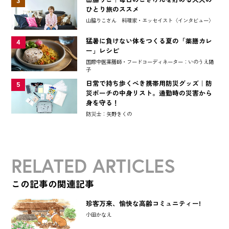
3
ひとり旅のススメ
山脇りこさん 料理家・エッセイスト〈インタビュー〉
猛暑に負けない体をつくる夏の「薬膳カレ
4
ー」レシピ
国際中医薬膳師・フードコーディネーター：いのうえ陽
子
日常で持ち歩くべき携帯用防災グッズ｜防
5
災ポーチの中身リスト。通勤時の災害から
身を守る！
防災士：矢野きくの
RELATED ARTICLES
この記事の関連記事
珍客万来、愉快な高齢コミュニティー!
小田かなえ