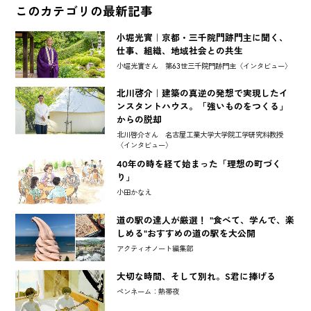
このカテゴリの最新記事
小堀光實｜京都・三千院門跡門主に聞く、
仕事、組織、地域社会との共生
小堀光實さん 第63世三千院門跡門主〈インタビュー〉
北川啓介｜建築の真逆の発想で実現したイ
ンスタントハウス。「強いものをつくる」
からの脱却
北川啓介さん 名古屋工業大学大学院工学研究科教授
〈インタビュー〉
40年の時を経て始まった「理想の町づく
り」
小田かなえ
道の駅の達人が厳選！ "食べて、学んで、楽
しめる"おすすめの道の駅を大公開
アクティオノート編集部
大切な時間、そして別れ。S君に捧げる
ペンネーム：熱帯夜