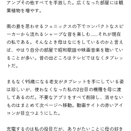
アンプその他すべてを手放した。広くなった部屋には観
葉植物を増やす。
南の島を思わせるフェニックスの下でコンパクトなスピ
ーカーから流れるシャープな音を楽しむ......それが現在
の私である。そんなとき母はなにをしているのかと言え
ば、やはり自分の部屋で昭和歌謡や映画音楽を聴いてい
ることが多い。音の出どころはテレビではなくタブレッ
トだ。
まもなく95歳になる老女がタブレットを手にしている姿
は珍しいが、使わなくなった私の2台目の機種を母に渡
してあるのだ。不要なアプリをすべて削除し、消せない
ものはまとめて次ページへ移動。動画サイトの赤いアイ
コンが目立つようにした。
充電するのは私の役目だが、ありがたいことに母の好き