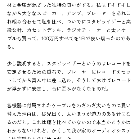
材と金属が混ざった独特の匂いがする。私はドキドキし
ながら大きなスピーカー、アンプ、プレーヤーをあれこ
れ組み合わせて聴き比べ、ついでにスタビライザーと高
級な針、カセットデッキ、ラジオチューナーと太いケー
ブルも買って、100万円すべてを1日で使い切ったのであ
る。
少し説明すると、スタビライザーというのはレコードを
安定させるための重石で、プレーヤーにレコードをセッ
トしてから真ん中に差し込む。そうしておけばレコード
が浮かずに安定し、音に歪みがなくなるのだ。
各機器に付属されたケーブルをわざわざ太いものに買い
替えた理由は、従兄曰く、太いほうが迫力のある音にな
るのだと。これは聴き比べていないので本当かどうかは
わからないけれど、かくして我が家のオーディオシステ
ムは完璧なものに仕上がった。