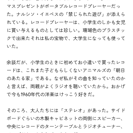
マスプレゼントがポータブルレコードプレーヤーだっ
た。ナルシソ・イエペスの「禁じられた遊び」が添えら
れている。レコードプレーヤーは、小学生のしかも女児
に買い与えるものとしては珍しい。珊瑚色のプラスチッ
クで出来たそれは私の宝物で、大学生になっても使って
いた。
余談だが、小学生のときに初めてお小遣いで買ったレコ
ードは、これまた子どもらしくないアニマルズの「朝日
のあたる家」である。なぜ私がその曲を知っていたのか
と言えば、両親がよくラジオを聴いていたから。おかげ
で今も1960年代の洋楽はけっこう好きだ。
そのころ、大人たちには「ステレオ」があった。サイド
ボードぐらいの木製キャビネットの両側にスピーカー、
中央にレコードのターンテーブルとラジオチューナー、