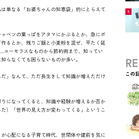
私は単なる「お婆ちゃんの知恵袋」的にとらえて
5
キャベツの葉っぱをアタマにかぶるとか、急にポ
て作るとか、残りご飯と小麦粉を混ぜ、平たく延
....ユーモラスなものから節約術まで、知ってい
RE
に知らなくても困らないものが多い。
この
んだ」なんて、ただ長生きして知識が増えただけ
寄りになってくると、知識や経験が増えるか否か
った）「世界の見え方が変わってくる」というこ
とが心配になる子育て時代、世間体や建前を気に