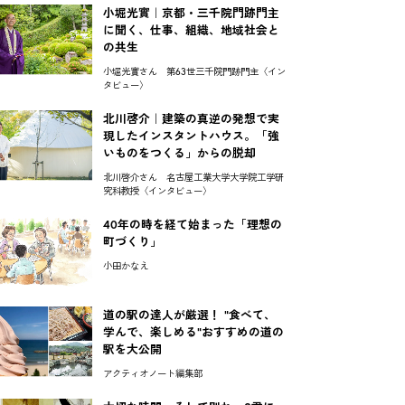
小堀光實｜京都・三千院門跡門主
に聞く、仕事、組織、地域社会と
の共生
小堀光實さん 第63世三千院門跡門主〈イン
タビュー〉
北川啓介｜建築の真逆の発想で実
現したインスタントハウス。「強
いものをつくる」からの脱却
北川啓介さん 名古屋工業大学大学院工学研
究科教授〈インタビュー〉
40年の時を経て始まった「理想の
町づくり」
小田かなえ
道の駅の達人が厳選！ "食べて、
学んで、楽しめる"おすすめの道の
駅を大公開
アクティオノート編集部