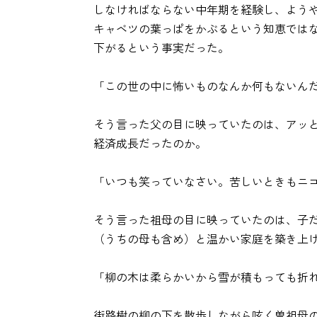
しなければならない中年期を経験し、ようやく6
キャベツの葉っぱをかぶるという知恵では
下がるという事実だった。
「この世の中に怖いものなんか何もないん
そう言った父の目に映っていたのは、アッ
経済成長だったのか。
「いつも笑っていなさい。苦しいときもニ
そう言った祖母の目に映っていたのは、子
（うちの母も含め）と温かい家庭を築き上
「柳の木は柔らかいから雪が積もっても折
街路樹の柳の下を散歩しながら呟く曽祖母