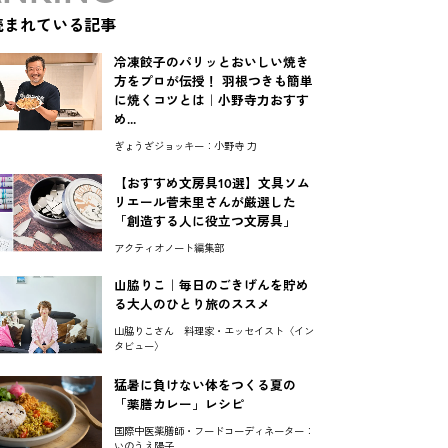
読まれている記事
冷凍餃子のパリッとおいしい焼き
方をプロが伝授！ 羽根つきも簡単
に焼くコツとは｜小野寺力おすす
め...
ぎょうざジョッキー：小野寺 力
【おすすめ文房具10選】文具ソム
リエール菅未里さんが厳選した
「創造する人に役立つ文房具」
アクティオノート編集部
山脇りこ｜毎日のごきげんを貯め
る大人のひとり旅のススメ
山脇りこさん 料理家・エッセイスト〈イン
タビュー〉
猛暑に負けない体をつくる夏の
「薬膳カレー」レシピ
国際中医薬膳師・フードコーディネーター：
いのうえ陽子