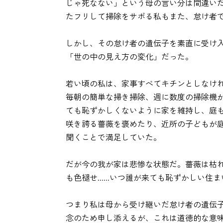
じゃ死なない」という母の言い分は間違いだ。
たフリして掃除をサボる私もまた、怠け者
しかし、その怠け者の遺伝子を素直に受け
「世の中の見え方の変化」だった。
若い頃の私は、家事すべてキチンとしなけ
毎朝の簡単な掃き掃除、週に数度の掃除機
ても恥ずかしくないように家を維持し、庭
咲き誇る薔薇を褒めたり、近所の子どもが庭に
聞くことで満足していた。
だが今の我が家は悲惨な状態だ。薔薇は枯
も色褪せ......いつ誰が来ても恥ずかしい
つまり私は母から受け継いだ怠け者の遺伝
念のため申し添えるが、これは道徳的な意