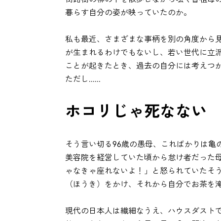
暮らす自分の姿が映っていたのか。
私も最近、さまざまな事柄を別の角度から
が生まれるわけでもないし、若い世代に立
ことが起きたとき、過去の自分には考えつ
ただし......
ホコリじゃ死なない
そう言い切る96歳の愚母、こればかりは亀
美容院を経営していた頃から怠け者だった
ゃなきゃ座れないよ！」と怒られていたそ
（ほうき）をかけ、それから自分でお茶を
現代の日本人は繊細なうえ、ハウスダスト