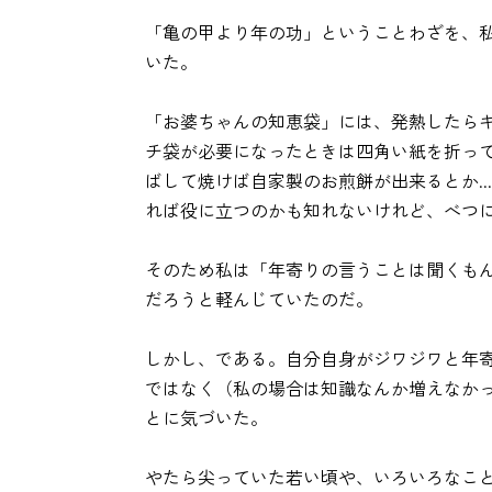
「亀の甲より年の功」ということわざを、
いた。
「お婆ちゃんの知恵袋」には、発熱したら
チ袋が必要になったときは四角い紙を折っ
ばして焼けば自家製のお煎餅が出来るとか..
れば役に立つのかも知れないけれど、べつ
そのため私は「年寄りの言うことは聞くも
だろうと軽んじていたのだ。
しかし、である。自分自身がジワジワと年
ではなく（私の場合は知識なんか増えなか
とに気づいた。
やたら尖っていた若い頃や、いろいろなこ