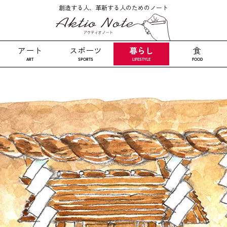
創造する人、革新する人のためのノート
暮らし
アート
スポーツ
食
ART
SPORTS
LIFESTYLE
FOOD