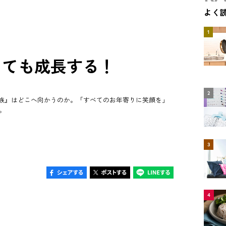
よく
1
っても成長する！
2
族』はどこへ向かうのか。「すべてのお年寄りに笑顔を」
。
3
4