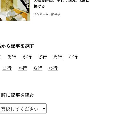
大切な時間、そして別れ。S君に
捧げる
ペンネーム：熱帯夜
名から記事を探す
て
あ行
か行
さ行
た行
な行
ま行
や行
ら行
わ行
日順に記事を読む