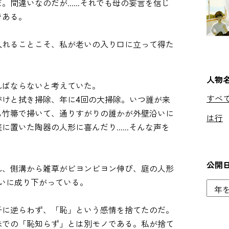
間違いなのだが......それでも母の妄言を信じ
である。
入れることこそ、私が老いの入り口に立って得た
人物
ればならないと考えていた。
すべ
がけと拭き掃除、年に4回の大掃除。いつ誰が来
も竹箒で掃いて、通りすがりの誰かが外壁沿いに
は行
置いた陶器の人形に喜んだり......そんな声を
公開
れ、側溝から雑草がビヨンビヨン伸び、庭の人形
住まいに成り下がっている。
子に逆らわず、「恥」という感情を捨てたのだ。
味での「恥知らず」とは別モノである。私が捨て