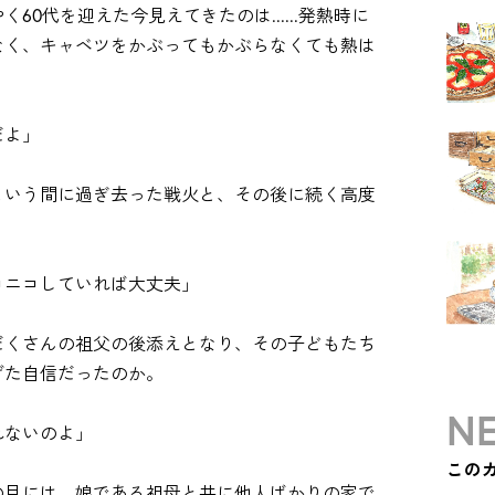
0代を迎えた今見えてきたのは......発熱時に
なく、キャベツをかぶってもかぶらなくても熱は
だよ」
という間に過ぎ去った戦火と、その後に続く高度
コニコしていれば大丈夫」
だくさんの祖父の後添えとなり、その子どもたち
げた自信だったのか。
NE
れないのよ」
この
の目には、娘である祖母と共に他人ばかりの家で