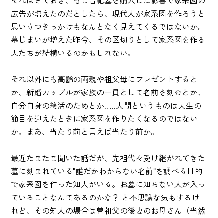
それはさておき、もし合祀墓を購入した影響で家系図の
広告が増えたのだとしたら、現代人が家系図を作ろうと
思い立つきっかけもなんとなく見えてくるではないか。
墓じまいが増えた昨今、その区切りとして家系図を作る
人たちが結構いるのかもしれない。
それ以外にも高齢の両親や祖父母にプレゼントすると
か、新婚カップルが家族の一員として名前を刻むとか、
自分自身の終活のためとか......人間というものは人生の
節目を迎えたときに家系図を作りたくなるのではない
か。まあ、当たり前と言えば当たり前か。
最近たまたま聞いた話だが、先祖代々受け継がれてきた
墓に刻まれている"誰だかわからない名前"を調べる目的
で家系図を作った知人がいる。お墓に知らない人が入っ
ていることなんてあるのかな？ と不思議な気もするけ
れど、その知人の場合は曽祖父の後妻のお母さん（当然