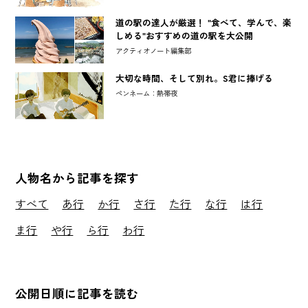
道の駅の達人が厳選！ "食べて、学んで、楽
しめる"おすすめの道の駅を大公開
アクティオノート編集部
大切な時間、そして別れ。S君に捧げる
ペンネーム：熱帯夜
人物名から記事を探す
すべて
あ行
か行
さ行
た行
な行
は行
ま行
や行
ら行
わ行
公開日順に記事を読む