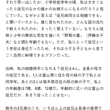
それで思い出したが、小学校低学年の頃、私は大きくな
ったら従兄のなかの誰かのお嫁さんになるのだろうと信
じていた。なぜかと言えば「従兄妹同士は結婚できる」
と聞いていたから。誰に言われたのか、どんな話の流れ
で教えられたのか、まったく覚えていない。もちろん従
姉と少年の無垢な悲恋を描いた「野菊の墓」（伊藤左千
夫）など読む年齢でもない。ただ、私にとって従兄とい
う存在は身近だったため、それは小さな子どもから見て
ごく自然に納得できるプランだった。
当時、私の結婚相手になれる？従兄は4人。全員が母方
の従兄である。1人は富山県に住む母の妹の子で私とは
同学年。あとの3人は栃木県在住の母の姉の子で、私と
の年齢差は7歳、8歳、12歳だ。年齢的に近いのは富山の
従兄だが、あまり会ったことはない。
栃木の3兄弟のうち、いちばん上の従兄は長身の美男で