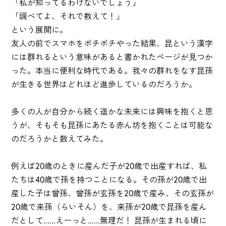
「私が知ってるわけないでしょう」
「調べてよ、それで教えて！」
という展開に。
友人の前でスマホをポチポチやった結果、昆という漢字
には群れるという意味があると書かれたページが見つか
った。本当に便利な時代である。我々の群れをなす昆孫
が生きる世界はどれほど進歩しているのだろうか。
多くの人が自分から続く遥かな未来には興味を抱くと思
うが、そもそも昆孫にあたる赤ん坊を抱くことは可能な
のだろうかと数えてみた。
例えば20歳のときに産んだ子が20歳で出産すれば、私
たちは40歳で孫を持つことになる。その孫が20歳で出
産した子は曾孫、曾孫が玄孫を20歳で産み、その玄孫が
20歳で来孫（らいそん）を、来孫が20歳で昆孫を産ん
だとして......えーっと......無理だ！ 昆孫が生まれる頃に