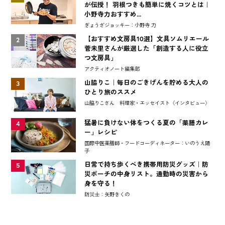
が伝授！ 羽根つきも簡単に焼くコツとは｜
小野寺力おすすめ...
ぎょうざジョッキー：小野寺 力
【おすすめ文房具10選】文具ソムリエール
2
菅未里さんが厳選した「創造する人に役立
つ文房具」
アクティオノート編集部
山脇りこ｜毎日のごきげんを貯める大人の
3
ひとり旅のススメ
山脇りこさん 料理家・エッセイスト〈インタビュー〉
猛暑に負けない体をつくる夏の「薬膳カレ
4
ー」レシピ
国際中医薬膳師・フードコーディネーター：いのうえ陽
子
日常で持ち歩くべき携帯用防災グッズ｜防
5
災ポーチの中身リスト。通勤時の災害から
身を守る！
防災士：矢野きくの