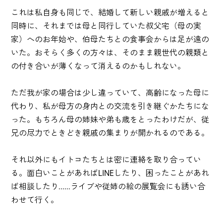
これは私自身も同じで、結婚して新しい親戚が増えると
同時に、それまでは母と同行していた叔父宅（母の実
家）へのお年始や、伯母たちとの食事会からは足が遠の
いた。おそらく多くの方々は、そのまま親世代の親類と
の付き合いが薄くなって消えるのかもしれない。
ただ我が家の場合は少し違っていて、高齢になった母に
代わり、私が母方の身内との交流を引き継ぐかたちにな
った。もちろん母の姉妹や弟も歳をとったわけだが、従
兄の尽力でときどき親戚の集まりが開かれるのである。
それ以外にもイトコたちとは密に連絡を取り合ってい
る。面白いことがあればLINEしたり、困ったことがあれ
ば相談したり......ライブや従姉の絵の展覧会にも誘い合
わせて行く。