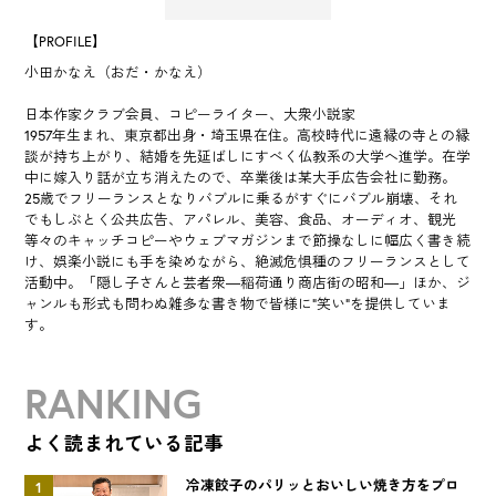
【PROFILE】
小田かなえ（おだ・かなえ）
日本作家クラブ会員、コピーライター、大衆小説家
1957年生まれ、東京都出身・埼玉県在住。高校時代に遠縁の寺との縁
談が持ち上がり、結婚を先延ばしにすべく仏教系の大学へ進学。在学
中に嫁入り話が立ち消えたので、卒業後は某大手広告会社に勤務。
25歳でフリーランスとなりバブルに乗るがすぐにバブル崩壊、それ
でもしぶとく公共広告、アパレル、美容、食品、オーディオ、観光
等々のキャッチコピーやウェブマガジンまで節操なしに幅広く書き続
け、娯楽小説にも手を染めながら、絶滅危惧種のフリーランスとして
活動中。「隠し子さんと芸者衆―稲荷通り商店街の昭和―」ほか、ジ
ャンルも形式も問わぬ雑多な書き物で皆様に“笑い”を提供していま
す。
RANKING
よく読まれている記事
冷凍餃子のパリッとおいしい焼き方をプロ
1