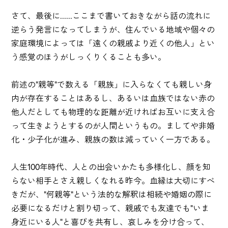
さて、最後に......ここまで書いておきながら話の流れに
逆らう発言になってしまうが、住んでいる地域や個々の
家庭環境によっては「遠くの親戚より近くの他人」とい
う感覚のほうがしっくりくることも多い。
前述の"親等"で数える「親族」に入らなくても親しい身
内が存在することはあるし、あるいは血族ではない赤の
他人だとしても物理的な距離が近ければお互いに支え合
って生きようとするのが人間というもの。ましてや非婚
化・少子化が進み、親族の数は減っていく一方である。
人生100年時代、人との出会いかたも多様化し、顔を知
らない相手とさえ親しくなれる昨今。血縁は大切にすべ
きだが、"何親等"という法的な解釈は相続や婚姻の際に
必要になるだけと割り切って、親戚でも友達でも"いま
身近にいる人"と喜びを共有し、哀しみを分け合って、