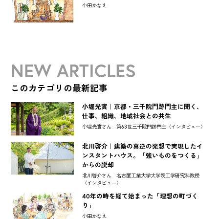
小田かなえ
NEW ARTICLES
このカテゴリの最新記事
小堀光實｜京都・三千院門跡門主に聞く、
仕事、組織、地域社会との共生
小堀光實さん 第63世三千院門跡門主〈インタビュー〉
北川啓介｜建築の真逆の発想で実現したイ
ンスタントハウス。「強いものをつくる」
からの脱却
北川啓介さん 名古屋工業大学大学院工学研究科教授
〈インタビュー〉
40年の時を経て始まった「理想の町づく
り」
小田かなえ