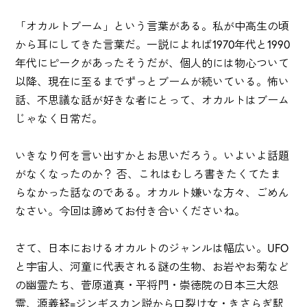
「オカルトブーム」という言葉がある。私が中高生の頃
から耳にしてきた言葉だ。一説によれば1970年代と1990
年代にピークがあったそうだが、個人的には物心ついて
以降、現在に至るまでずっとブームが続いている。怖い
話、不思議な話が好きな者にとって、オカルトはブーム
じゃなく日常だ。
いきなり何を言い出すかとお思いだろう。いよいよ話題
がなくなったのか？ 否、これはむしろ書きたくてたま
らなかった話なのである。オカルト嫌いな方々、ごめん
なさい。今回は諦めてお付き合いくださいね。
さて、日本におけるオカルトのジャンルは幅広い。UFO
と宇宙人、河童に代表される謎の生物、お岩やお菊など
の幽霊たち、菅原道真・平将門・崇徳院の日本三大怨
霊、源義経=ジンギスカン説から口裂け女・きさらぎ駅