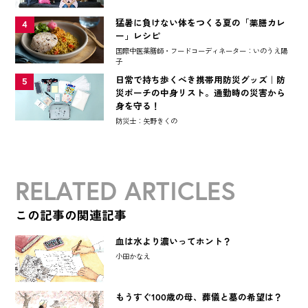
猛暑に負けない体をつくる夏の「薬膳カレ
4
ー」レシピ
国際中医薬膳師・フードコーディネーター：いのうえ陽
子
日常で持ち歩くべき携帯用防災グッズ｜防
5
災ポーチの中身リスト。通勤時の災害から
身を守る！
防災士：矢野きくの
RELATED ARTICLES
この記事の関連記事
血は水より濃いってホント？
小田かなえ
もうすぐ100歳の母、葬儀と墓の希望は？