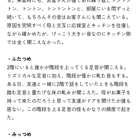
る。来客時にも、お客さんが誰であれ繰り返しトントン
トン、トントン、トントントンと、部屋にいる間ずっと
続いて、もちろんその音はお客さんにも聞こえている。
原因を究明すべく母と交互に応接室とキッチンを往復し
ながら確かめたが、けっこう大きい音なのにキッチン側
では全く聞こえなかった。
・ふたつめ
2階にいると誰かが階段を上ってくる足音が聞こえる。
リズミカルな足音に加え、階段が僅かに軋む音もする。
ある日、友達と一緒に2階で話をしていたときも階段を
踏む足音と重たげな床の軋みが聞こえた。母がお菓子を
持って来たのだろうと思って友達がドアを開けたが誰も
居ない。この階段を上る足音の怪もかなりの頻度で起き
た。
・みっつめ