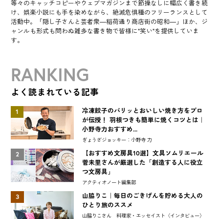
等々のキャッチコピーやウェブマガジンまで節操なしに幅広く書き続
け、娯楽小説にも手を染めながら、絶滅危惧種のフリーランスとして
活動中。「隠し子さんと芸者衆―稲荷通り商店街の昭和―」ほか、ジ
ャンルも形式も問わぬ雑多な書き物で皆様に“笑い”を提供していま
す。
RANKING
よく読まれている記事
冷凍餃子のパリッとおいしい焼き方をプロ
1
が伝授！ 羽根つきも簡単に焼くコツとは｜
小野寺力おすすめ...
ぎょうざジョッキー：小野寺 力
【おすすめ文房具10選】文具ソムリエール
2
菅未里さんが厳選した「創造する人に役立
つ文房具」
アクティオノート編集部
山脇りこ｜毎日のごきげんを貯める大人の
3
ひとり旅のススメ
山脇りこさん 料理家・エッセイスト〈インタビュー〉