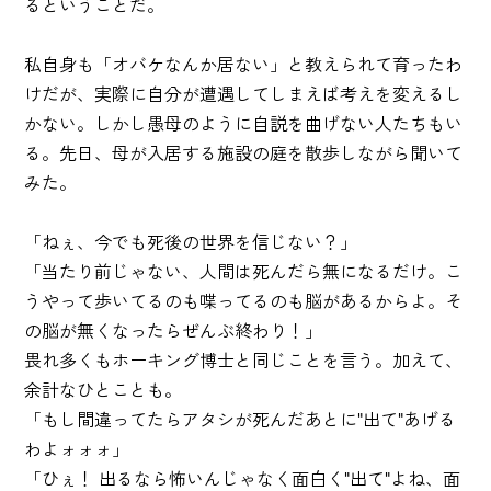
るということだ。
私自身も「オバケなんか居ない」と教えられて育ったわ
けだが、実際に自分が遭遇してしまえば考えを変えるし
かない。しかし愚母のように自説を曲げない人たちもい
る。先日、母が入居する施設の庭を散歩しながら聞いて
みた。
「ねぇ、今でも死後の世界を信じない？」
「当たり前じゃない、人間は死んだら無になるだけ。こ
うやって歩いてるのも喋ってるのも脳があるからよ。そ
の脳が無くなったらぜんぶ終わり！」
畏れ多くもホーキング博士と同じことを言う。加えて、
余計なひとことも。
「もし間違ってたらアタシが死んだあとに"出て"あげる
わよォォォ」
「ひぇ！ 出るなら怖いんじゃなく面白く"出て"よね、面