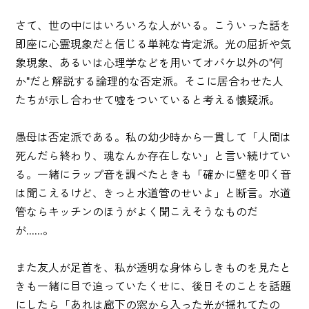
さて、世の中にはいろいろな人がいる。こういった話を
即座に心霊現象だと信じる単純な肯定派。光の屈折や気
象現象、あるいは心理学などを用いてオバケ以外の"何
か"だと解説する論理的な否定派。そこに居合わせた人
たちが示し合わせて嘘をついていると考える懐疑派。
愚母は否定派である。私の幼少時から一貫して「人間は
死んだら終わり、魂なんか存在しない」と言い続けてい
る。一緒にラップ音を調べたときも「確かに壁を叩く音
は聞こえるけど、きっと水道管のせいよ」と断言。水道
管ならキッチンのほうがよく聞こえそうなものだ
が......。
また友人が足首を、私が透明な身体らしきものを見たと
きも一緒に目で追っていたくせに、後日そのことを話題
にしたら「あれは廊下の窓から入った光が揺れてたの