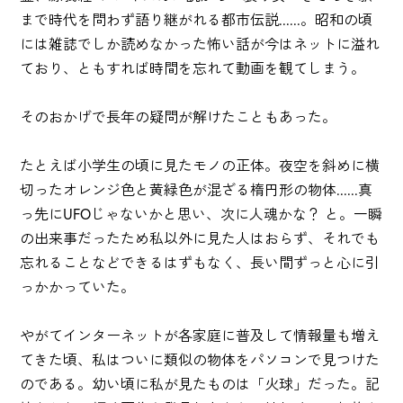
まで時代を問わず語り継がれる都市伝説......。昭和の頃
には雑誌でしか読めなかった怖い話が今はネットに溢れ
ており、ともすれば時間を忘れて動画を観てしまう。
そのおかげで長年の疑問が解けたこともあった。
たとえば小学生の頃に見たモノの正体。夜空を斜めに横
切ったオレンジ色と黄緑色が混ざる楕円形の物体......真
っ先にUFOじゃないかと思い、次に人魂かな？ と。一瞬
の出来事だったため私以外に見た人はおらず、それでも
忘れることなどできるはずもなく、長い間ずっと心に引
っかかっていた。
やがてインターネットが各家庭に普及して情報量も増え
てきた頃、私はついに類似の物体をパソコンで見つけた
のである。幼い頃に私が見たものは「火球」だった。記