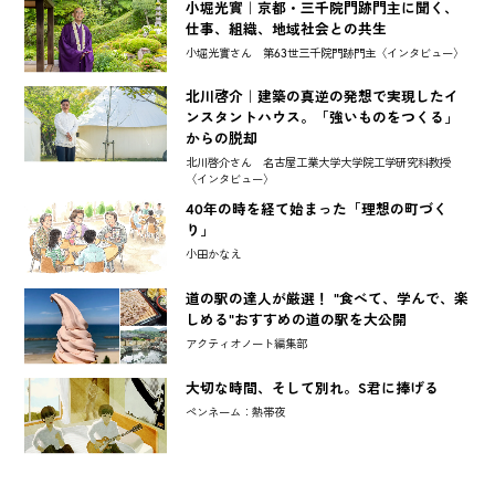
小堀光實｜京都・三千院門跡門主に聞く、
仕事、組織、地域社会との共生
小堀光實さん 第63世三千院門跡門主〈インタビュー〉
北川啓介｜建築の真逆の発想で実現したイ
ンスタントハウス。「強いものをつくる」
からの脱却
北川啓介さん 名古屋工業大学大学院工学研究科教授
〈インタビュー〉
40年の時を経て始まった「理想の町づく
り」
小田かなえ
道の駅の達人が厳選！ "食べて、学んで、楽
しめる"おすすめの道の駅を大公開
アクティオノート編集部
大切な時間、そして別れ。S君に捧げる
ペンネーム：熱帯夜