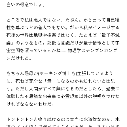
白いの得意でしょ」
ところで私は悪人ではない、たぶん。かと言って自己犠
牲を尊ぶほどの善人でもない。だから私がイメージする
死後の世界は地獄や極楽ではなく、たとえば「量子不滅
論」のようなもの。死後も意識だけが量子情報として宇
宙空間を漂っているとかね......物理学はチンプンカンプ
ンだけれど。
もちろん愚母が(ホーキング博士も)主張しているよう
に、死ねば完全な「無」になるのかも知れないとは思
う。ただし人間がすべて無になるのだとしたら、過去に
体験した不思議な出来事に心霊現象以外の説明をつけな
ければならないわけだ。
トントントンと鳴り続けるのは本当に水道管なのか、水
道のプロを呼んで調べてもらうべきだった。あるいは光