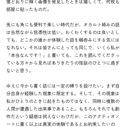
憶どおりに輝く画像を発見したときは嬉しくて、何枚も
部屋に貼ったものだ。
兎にも角にも便利で楽しい時代だが、オカルト絡みの話
は当然ながら信憑性は低い。わくわくするのは良いとし
ても、どこかの誰かが体験した話を鵜呑みにする気には
なれない。それは皆さんにとっても同じで、いくら私が
「本当なんです！」と書いても、これを読んでくださっ
ている方々から見ればありきたりの怪談のひとつに過ぎ
ないと思う。
ゆえに今から書く話には一定の縛りを設けたい。まず自
分自身が経験した現象に限定する。そして、その現象は
私がひとりのときに起きたものではなく、同時に複数の
人間が遭遇した出来事であること。もちろんそれでも創
作だという疑惑は拭えないわけだが、このアクティオノ
ートに書く以上は真実の体験であるとお約束したいの