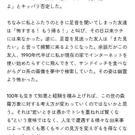
よ」とキッパリ否定した。
ちなみに私とふたりのときに足音を聞いてしまった友達
は「怖すぎる！ もう帰る！」と叫び、その日以来ウチ
には来なかった。逆に、足首を見送った友人は「また見
たい」と言って頻繁に来るようになった。余談だがこの
友人、1990年代半ばに私が現在の家でインターネットを
使い始めたらすぐに飛んできて、サンドイッチを食べな
がらグロ系の画像を夢中で検索していた。その姿は幽霊
より怖かった。
100年も生きて知恵と経験を積み上げれば、この世の森
羅万象に対する考え方が変わっていくのではないかと思
う。それは"若いときは愚かでトシを重ねれば賢くな
る"という意味ではなく、人生で遭遇する様々な出来事
によって良くも悪くもモノの見方を変えざるを得なくな