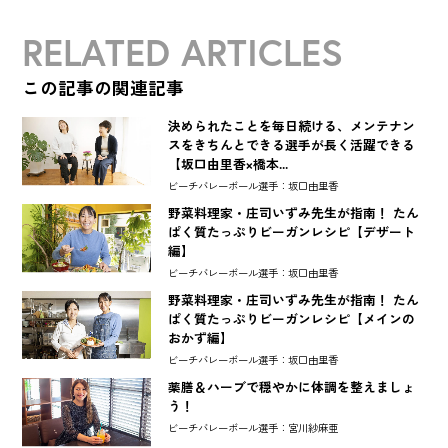
RELATED ARTICLES
この記事の関連記事
決められたことを毎日続ける、メンテナン
スをきちんとできる選手が長く活躍できる
【坂口由里香×橋本...
ビーチバレーボール選手：坂口由里香
野菜料理家・庄司いずみ先生が指南！ たん
ぱく質たっぷりビーガンレシピ【デザート
編】
ビーチバレーボール選手：坂口由里香
野菜料理家・庄司いずみ先生が指南！ たん
ぱく質たっぷりビーガンレシピ【メインの
おかず編】
ビーチバレーボール選手：坂口由里香
薬膳＆ハーブで穏やかに体調を整えましょ
う！
ビーチバレーボール選手：宮川紗麻亜