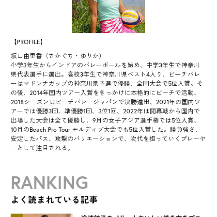
【PROFILE】
坂口由里香（さかぐち・ゆりか）
小学3年生からインドアのバレーボールを始め、中学3年生で神奈川
県代表選手に選出。高校3年生で神奈川県ベスト4入り、ビーチバレ
ーはマドンナカップの神奈川県予選で優勝、全国大会で5位入賞。そ
の後、2014年国内ツアー入賞をきっかけに本格的にビーチで活動、
2018シーズンはビーチバレージャパンで決勝進出、2021年の国内ツ
アーでは優勝3回、準優勝1回、3位1回、2022年は開幕戦から国内で
出場した大会は全て優勝し、9月の女子アジア選手権では5位入賞、
10月のBeach Pro Tour モルディブ大会でも5位入賞した。勝負強さ、
安定したパス、攻撃のバリエーションで、次代を担っていくプレーヤ
ーとして注目される。
RANKING
よく読まれている記事