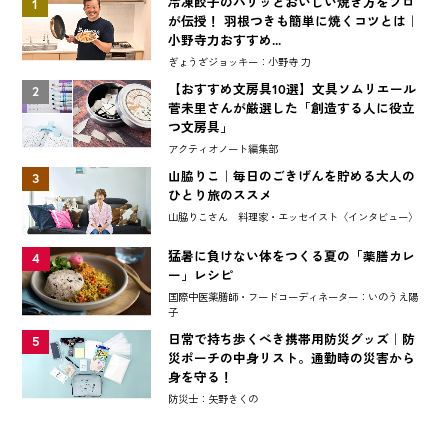
冷凍餃子のパリッとおいしい焼き方をプロ
1
が伝授！ 羽根つきも簡単に焼くコツとは｜
小野寺力おすすめ...
ぎょうざジョッキー：小野寺 力
【おすすめ文房具10選】文具ソムリエール
2
菅未里さんが厳選した「創造する人に役立
つ文房具」
アクティオノート編集部
山脇りこ｜毎日のごきげんを貯める大人の
3
ひとり旅のススメ
山脇りこさん 料理家・エッセイスト〈インタビュー〉
猛暑に負けない体をつくる夏の「薬膳カレ
4
ー」レシピ
国際中医薬膳師・フードコーディネーター：いのうえ陽
子
日常で持ち歩くべき携帯用防災グッズ｜防
5
災ポーチの中身リスト。通勤時の災害から
身を守る！
防災士：矢野きくの