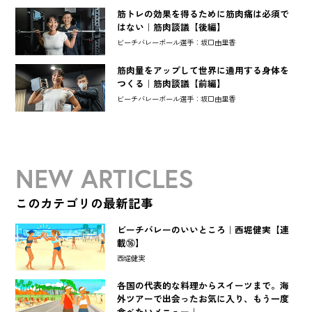
筋トレの効果を得るために筋肉痛は必須で
はない｜筋肉談議【後編】
ビーチバレーボール選手：坂口由里香
筋肉量をアップして世界に通用する身体を
つくる｜筋肉談議【前編】
ビーチバレーボール選手：坂口由里香
NEW ARTICLES
このカテゴリの最新記事
ビーチバレーのいいところ｜西堀健実【連
載⑯】
西堀健実
各国の代表的な料理からスイーツまで。海
外ツアーで出会ったお気に入り、もう一度