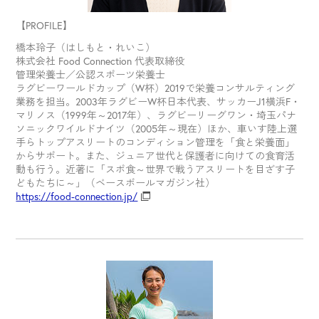
【PROFILE】
橋本玲子（はしもと・れいこ）
株式会社 Food Connection 代表取締役
管理栄養士／公認スポーツ栄養士
ラグビーワールドカップ（W杯）2019で栄養コンサルティング
業務を担当。2003年ラグビーW杯日本代表、サッカーJ1横浜F・
マリノス（1999年～2017年）、ラグビーリーグワン・埼玉パナ
ソニックワイルドナイツ（2005年～現在）ほか、車いす陸上選
手らトップアスリートのコンディション管理を「食と栄養面」
からサポート。また、ジュニア世代と保護者に向けての食育活
動も行う。近著に「スポ食～世界で戦うアスリートを目ざす子
どもたちに～」（ベースボールマガジン社）
https://food-connection.jp/