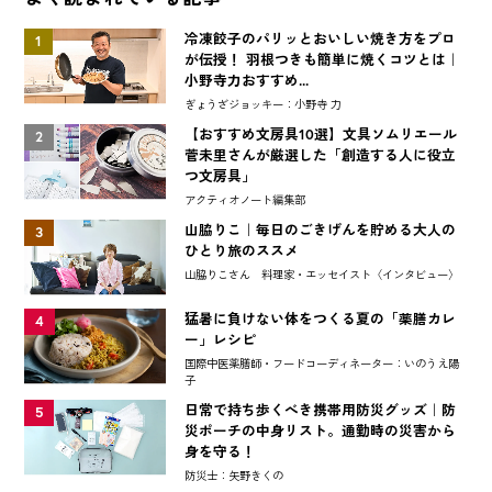
冷凍餃子のパリッとおいしい焼き方をプロ
1
が伝授！ 羽根つきも簡単に焼くコツとは｜
小野寺力おすすめ...
ぎょうざジョッキー：小野寺 力
【おすすめ文房具10選】文具ソムリエール
2
菅未里さんが厳選した「創造する人に役立
つ文房具」
アクティオノート編集部
山脇りこ｜毎日のごきげんを貯める大人の
3
ひとり旅のススメ
山脇りこさん 料理家・エッセイスト〈インタビュー〉
猛暑に負けない体をつくる夏の「薬膳カレ
4
ー」レシピ
国際中医薬膳師・フードコーディネーター：いのうえ陽
子
日常で持ち歩くべき携帯用防災グッズ｜防
5
災ポーチの中身リスト。通勤時の災害から
身を守る！
防災士：矢野きくの