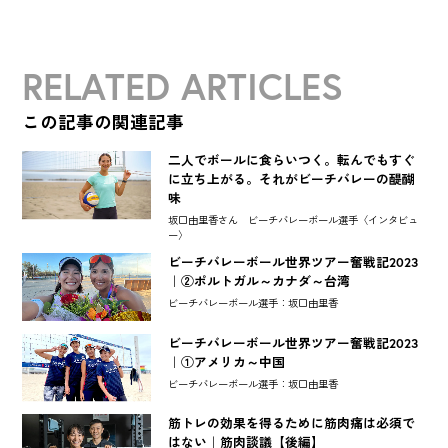
RELATED ARTICLES
この記事の関連記事
二人でボールに食らいつく。転んでもすぐ
に立ち上がる。それがビーチバレーの醍醐
味
坂口由里香さん ビーチバレーボール選手〈インタビュ
ー〉
ビーチバレーボール世界ツアー奮戦記2023
｜②ポルトガル～カナダ～台湾
ビーチバレーボール選手：坂口由里香
ビーチバレーボール世界ツアー奮戦記2023
｜①アメリカ～中国
ビーチバレーボール選手：坂口由里香
筋トレの効果を得るために筋肉痛は必須で
はない｜筋肉談議【後編】