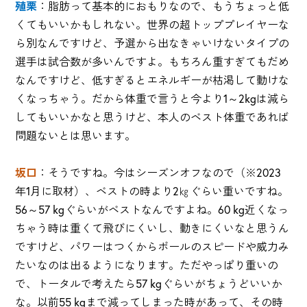
殖栗
：脂肪って基本的におもりなので、もうちょっと低
くてもいいかもしれない。世界の超トッププレイヤーな
ら別なんですけど、予選から出なきゃいけないタイプの
選手は試合数が多いんですよ。もちろん重すぎてもだめ
なんですけど、低すぎるとエネルギーが枯渇して動けな
くなっちゃう。だから体重で言うと今より1～2kgは減ら
してもいいかなと思うけど、本人のベスト体重であれば
問題ないとは思います。
坂口
：そうですね。今はシーズンオフなので（※2023
年1月に取材）、ベストの時より2㎏ぐらい重いですね。
56～57 kgぐらいがベストなんですよね。60 kg近くなっ
ちゃう時は重くて飛びにくいし、動きにくいなと思うん
ですけど、パワーはつくからボールのスピードや威力み
たいなのは出るようになります。ただやっぱり重いの
で、トータルで考えたら57 kgぐらいがちょうどいいか
な。以前55 kgまで減ってしまった時があって、その時