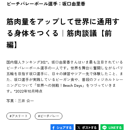
ビーチバレーボール選手：坂口由里香
筋肉量をアップして世界に通用す
る身体をつくる｜筋肉談議【前
編】
国内個人ランキング3位*。坂口由里香さんはいま最も注目されている
ビーチバレーボール選手の一人です。世界を舞台に奮闘しながらパリ
五輪を目指す坂口選手に、日々の練習やツアー先で体験したこと、ま
た、坂口選手が実践しているビーガン食や、普段のフィジカルトレー
ニングについて「世界への挑戦！Beach Days」をつづっていきま
す。*2022年10月時点
写真：三井 公一
アスリート
ビーチバレー