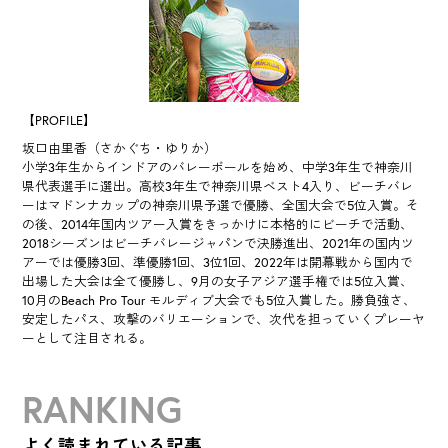
【PROFILE】
坂口由里香（さかぐち・ゆりか）
小学3年生からインドアのバレーボールを始め、中学3年生で神奈川
県代表選手に選出。高校3年生で神奈川県ベスト4入り、ビーチバレ
ーはマドンナカップの神奈川県予選で優勝、全国大会で5位入賞。そ
の後、2014年国内ツアー入賞をきっかけに本格的にビーチで活動、
2018シーズンはビーチバレージャパンで決勝進出、2021年の国内ツ
アーでは優勝3回、準優勝1回、3位1回、2022年は開幕戦から国内で
出場した大会は全て優勝し、9月の女子アジア選手権では5位入賞、
10月のBeach Pro Tour モルディブ大会でも5位入賞した。勝負強さ、
安定したパス、攻撃のバリエーションで、次代を担っていくプレーヤ
ーとして注目される。
RANKING
よく読まれている記事