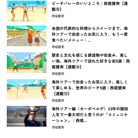
ビーチバレーのいいところ｜西堀健実【連
載⑯】
西堀健実
各国の代表的な料理からスイーツまで。海
外ツアーで出会ったお気に入り、もう一度
食べたいメニュー｜...
西堀健実
歴史と文化を感じる建造物や街並み、美し
い海。海外ツアーで訪れた好きな街5選｜西
堀健実【連載⑭】
西堀健実
海外ツアーで出会ったお気に入り。美しく
て楽しめる、世界のビーチ5選｜西堀健実
【連載⑬】
西堀健実
海外ツアー編〈カーボベルデ〉23年の競技
人生で一番大切だと思うのが「コミュニケ
ーション」｜西堀...
西堀健実