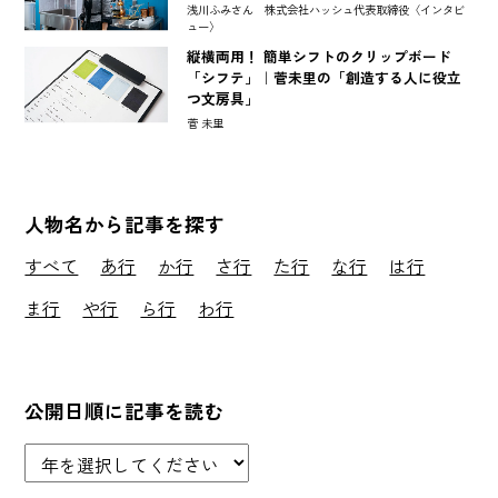
浅川ふみさん 株式会社ハッシュ代表取締役〈インタビ
ュー〉
縦横両用！ 簡単シフトのクリップボード
「シフテ」｜菅未里の「創造する人に役立
つ文房具」
菅 未里
人物名から記事を探す
すべて
あ行
か行
さ行
た行
な行
は行
ま行
や行
ら行
わ行
公開日順に記事を読む