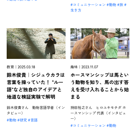
コミュニケーション
動物
旅
生き方
教育｜2025.03.18
趣味｜2023.11.07
鈴木俊貴｜シジュウカラは
ホースマンシップは馬とい
言葉を操っていた！ "ルー
う動物を知り、馬の出す答
語"など独自のアイデアと
えを受け入れることから始
地道な検証実験で解明
まる
鈴木俊貴さん 動物言語学者〈イン
持田裕之さん ヒロユキモチダ ホ
タビュー〉
ースマンシップ 代表〈インタビュ
ー〉
動物
研究
言語
コミュニケーション
動物