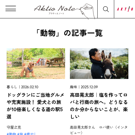
「動物」の記事一覧
暮らし｜2026.02.10
趣味｜2025.12.09
ドッグランにご当地グルメ
高田晃太郎｜塩を作ってロ
や充実施設！ 愛犬との旅
バと行商の旅へ。どうなる
が10倍楽しくなる道の駅5
のか分からないことが、楽
選
しい
守屋之克
高田晃太郎さん ロバ使い〈インタ
ビュー〉
動物
旅
癒やし