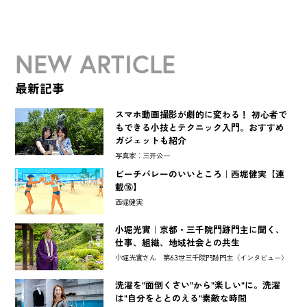
NEW ARTICLE
最新記事
スマホ動画撮影が劇的に変わる！ 初心者で
もできる小技とテクニック入門。おすすめ
ガジェットも紹介
写真家：三井公一
ビーチバレーのいいところ｜西堀健実【連
載⑯】
西堀健実
小堀光實｜京都・三千院門跡門主に聞く、
仕事、組織、地域社会との共生
小堀光實さん 第63世三千院門跡門主〈インタビュー〉
洗濯を"面倒くさい"から"楽しい"に。洗濯
は"自分をととのえる"素敵な時間