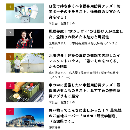
日常で持ち歩くべき携帯用防災グッズ｜防
1
災ポーチの中身リスト。通勤時の災害から
身を守る！
防災士：矢野きくの
鳳蝶美成｜"盆ジョヴィ"の仕掛け人が見出し
2
た、盆踊りの秘めたる魅力と可能性
鳳蝶美成さん 日本民踊 鳳蝶流 家元師範〈インタビュ
ー〉
北川啓介｜建築の真逆の発想で実現したイ
3
ンスタントハウス。「強いものをつくる」
からの脱却
北川啓介さん 名古屋工業大学大学院工学研究科教授
〈インタビュー〉
車の中に常備したい車載用防災グッズ｜最
4
低限必要なものリスト。おすすめの無料防
災アプリもご紹介
防災士：矢野きくの
買い物ってこんなに楽しかった！？ 最先端
5
のご当地スーパー「BLΛNDE研究学園店」
（茨城県つく...
菅原佳己