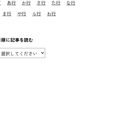
て
あ行
か行
さ行
た行
な行
ま行
や行
ら行
わ行
日順に記事を読む