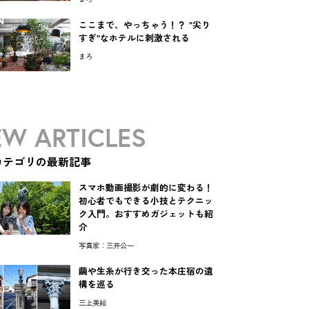
ここまで、やっちゃう！？ "尖り
すぎ"なホテルに刺激される
まろ
W ARTICLES
カテゴリの最新記事
スマホ動画撮影が劇的に変わる！
初心者でもできる小技とテクニッ
ク入門。おすすめガジェットも紹
介
写真家：三井公一
繭や生糸が行き交った本庄宿の遺
構を巡る
三上美絵