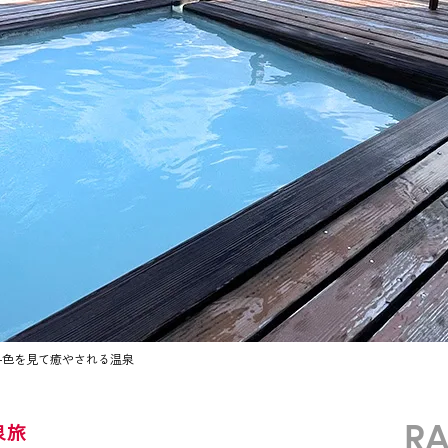
―色を見て癒やされる温泉
R
泉旅