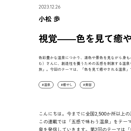
2023.12.26
小松 歩
視覚――色を見て癒
色彩豊かな温泉につかり、湯色や景色を見ながら身も
む）さんに、創造性を養うための五感を刺激する温泉
旅」。今回のテーマは、「色を見て癒やされる温泉」
温泉
癒やし
美容
こんにちは。今までに全国2,500か所以上
この連載では「五感で味わう温泉」をテー
泉を発信していきます。第2回のテーマは