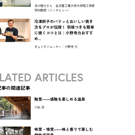
北川啓介さん 名古屋工業大学大学院工学研
究科教授〈インタビュー〉
冷凍餃子のパリッとおいしい焼き
方をプロが伝授！ 羽根つきも簡単
に焼くコツとは｜小野寺力おすす
め...
ぎょうざジョッキー：小野寺 力
LATED ARTICLES
記事の関連記事
触覚――感触を楽しめる温泉
小松 歩
味覚・嗅覚――味と香りで楽しむ