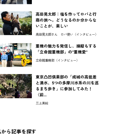
高田晃太郎｜塩を作ってロバと行
商の旅へ。どうなるのか分からな
いことが、楽しい
高田晃太郎さん ロバ使い〈インタビュー〉
重機の魅力を発信し、操縦もする
「立命館重機部」の"重機愛"
立命館重機部〈インタビュー〉
東京凸凹倶楽部の「成城の高低差
と湧水、5つの多摩川水系の川を巡
るまち歩き」に参加してみた！
〈前...
三上美絵
名から記事を探す