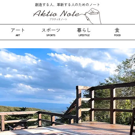
創造する人、革新する人のためのノート
アート
スポーツ
暮らし
食
ART
SPORTS
LIFESTYLE
FOOD