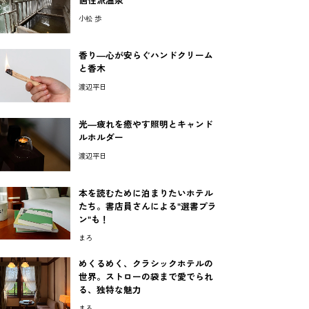
個性派温泉
小松 歩
香り―心が安らぐハンドクリーム
と香木
渡辺平日
光―疲れを癒やす照明とキャンド
ルホルダー
渡辺平日
本を読むために泊まりたいホテル
たち。書店員さんによる"選書プラ
ン"も！
まろ
めくるめく、クラシックホテルの
世界。ストローの袋まで愛でられ
る、独特な魅力
まろ