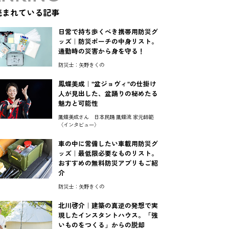
読まれている記事
日常で持ち歩くべき携帯用防災グ
ッズ｜防災ポーチの中身リスト。
通勤時の災害から身を守る！
防災士：矢野きくの
鳳蝶美成｜"盆ジョヴィ"の仕掛け
人が見出した、盆踊りの秘めたる
魅力と可能性
鳳蝶美成さん 日本民踊 鳳蝶流 家元師範
〈インタビュー〉
車の中に常備したい車載用防災グ
ッズ｜最低限必要なものリスト。
おすすめの無料防災アプリもご紹
介
防災士：矢野きくの
北川啓介｜建築の真逆の発想で実
現したインスタントハウス。「強
いものをつくる」からの脱却