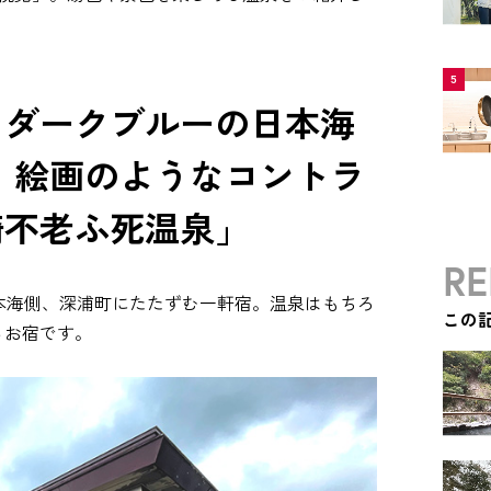
5
とダークブルーの日本海
 絵画のようなコントラ
崎不老ふ死温泉」
RE
本海側、深浦町にたたずむ一軒宿。温泉はもちろ
この
るお宿です。